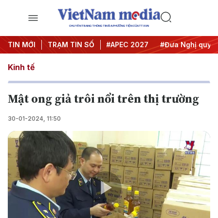
CHUYÊN TRANG THÔNG TIN ĐA PHƯƠNG TIỆN CỦA TTXVN
#Hội nghị Trung ương 3
TIN MỚI
TRẠM TIN SỐ
#APEC 2027
#Đưa Nghị quyết 
Kinh tế
Mật ong giả trôi nổi trên thị trường
30-01-2024, 11:50
Play