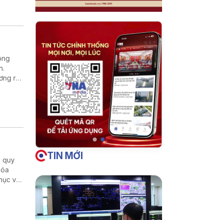
chức
t nối
ng và
hông
n.
ơng rà
TIN MỚI
, quy
hóa
phục vụ