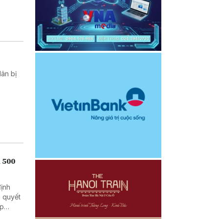
dân bị
h 500
định
n quyết
áp
 trình