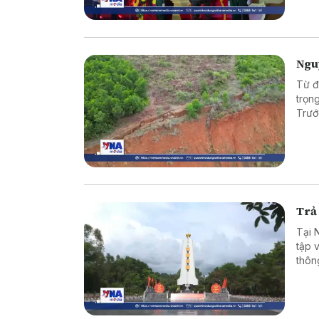
đó, H
năng
thân
gia đ
Nguy
Từ đ
trọng
Trướ
soát
Trả 
Tại 
tập v
thôn
công