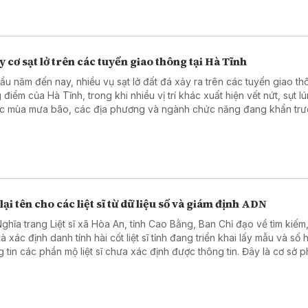
ội Hỗ trợ gia đình liệt sĩ Việt Nam tiếp tục phối hợp với các cơ quan 
, các địa phương đẩy mạnh thu thập thông tin, hỗ trợ lấy mẫu ADN, kế
 nhân, góp phần đưa các anh hùng liệt sĩ trở về với tên tuổi, quê hươ
ình.
 cơ sạt lở trên các tuyến giao thông tại Hà Tĩnh
ầu năm đến nay, nhiều vụ sạt lở đất đá xảy ra trên các tuyến giao t
 điểm của Hà Tĩnh, trong khi nhiều vị trí khác xuất hiện vết nứt, sụt lú
c mùa mưa bão, các địa phương và ngành chức năng đang khẩn trư
, xử lý các điểm xung yếu để bảo đảm an toàn giao thông.
lại tên cho các liệt sĩ từ dữ liệu số và giám định ADN
Nghĩa trang Liệt sĩ xã Hòa An, tỉnh Cao Bằng, Ban Chỉ đạo về tìm kiếm
à xác định danh tính hài cốt liệt sĩ tỉnh đang triển khai lấy mẫu và số 
g tin các phần mộ liệt sĩ chưa xác định được thông tin. Đây là cơ sở 
 tác giám định ADN và xác định danh tính hài cốt liệt sĩ.