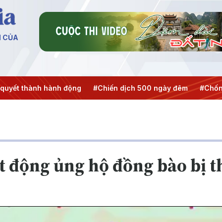
N CỦA
h động
#Chiến dịch 500 ngày đêm
#Chống khai thác IUU
 động ủng hộ đồng bào bị thi