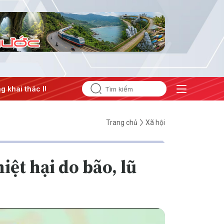
#Căng thẳng Trung Đông
#An ninh năng lượng
#Bảo vệ 
Trang chủ
Xã hội
ệt hại do bão, lũ