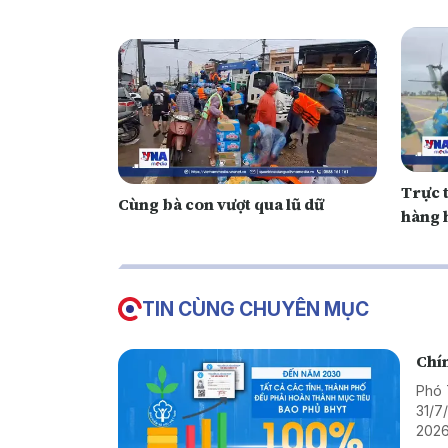
Trực t
Cùng bà con vượt qua lũ dữ
hàng 
TIN CÙNG CHUYÊN MỤC
Chí
Phó 
31/7
2026