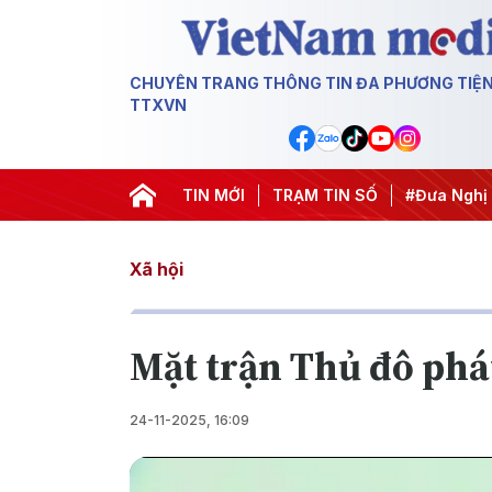
CHUYÊN TRANG THÔNG TIN ĐA PHƯƠNG TIỆ
TTXVN
#Hội nghị Trung ương 3
TIN MỚI
#Đưa Nghị quyết thành hàn
TRẠM TIN SỐ
Xã hội
Mặt trận Thủ đô phát
24-11-2025, 16:09