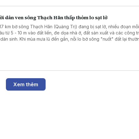
i dân ven sông Thạch Hãn thấp thỏm lo sạt lở
17 km bờ sông Thạch Hãn (Quảng Trị) đang bị sạt lở, nhiều đoạn mỗ
sâu từ 5 - 10 m vào đất liền, đe dọa nhà ở, đất sản xuất và các công t
 dân sinh. Khi mùa mưa lũ đến gần, nỗi lo bờ sông "nuốt" đất lại thườ
người dân ven sông.
Xem thêm