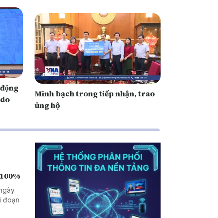
 động
Minh bạch trong tiếp nhận, trao
i do
ủng hộ
t 100%
 ngày
i đoạn