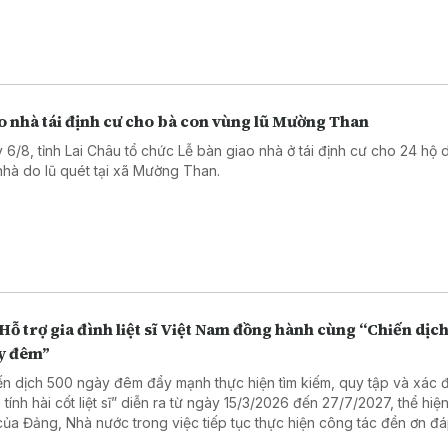
o nhà tái định cư cho bà con vùng lũ Mường Than
 6/8, tỉnh Lai Châu tổ chức Lễ bàn giao nhà ở tái định cư cho 24 hộ 
nhà do lũ quét tại xã Mường Than.
Hỗ trợ gia đình liệt sĩ Việt Nam đồng hành cùng “Chiến dịc
y đêm”
ến dịch 500 ngày đêm đẩy mạnh thực hiện tìm kiếm, quy tập và xác 
 tính hài cốt liệt sĩ” diễn ra từ ngày 15/3/2026 đến 27/7/2027, thể hiệ
của Đảng, Nhà nước trong việc tiếp tục thực hiện công tác đền ơn đ
a, đáp ứng nguyện vọng của thân nhân và gia đình liệt sĩ. Trong hành