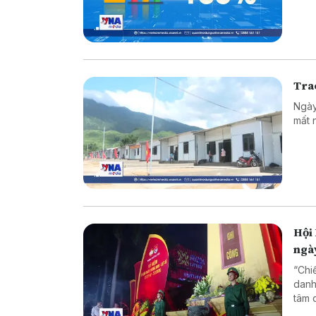
Tr a
Ngày
mất 
Hội 
ngà
“Chi
danh
tâm 
nghĩ