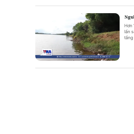
Ngườ
Hơn 
lấn 
tầng
với 