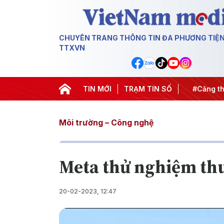
CHUYÊN TRANG THÔNG TIN ĐA PHƯƠNG TIỆ
TTXVN
hiến dịch 500 ngày đêm
TIN MỚI
#Chống khai thác IUU
TRẠM TIN SỐ
#Căng thẳ
Môi trường – Công nghệ
Meta thử nghiệm thu
20-02-2023, 12:47