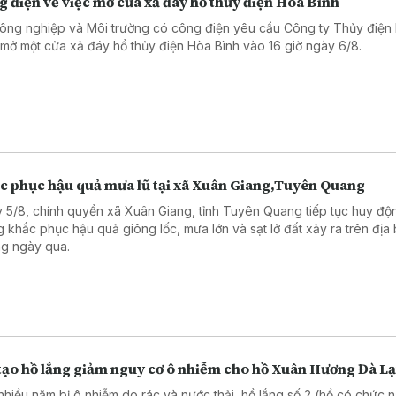
 điện về việc mở cửa xả đáy hồ thủy điện Hòa Bình
ông nghiệp và Môi trường có công điện yêu cầu Công ty Thủy điện
 mở một cửa xả đáy hồ thủy điện Hòa Bình vào 16 giờ ngày 6/8.
c phục hậu quả mưa lũ tại xã Xuân Giang,Tuyên Quang
 5/8, chính quyền xã Xuân Giang, tỉnh Tuyên Quang tiếp tục huy độ
g khắc phục hậu quả giông lốc, mưa lớn và sạt lở đất xảy ra trên địa
g ngày qua.
 tạo hồ lắng giảm nguy cơ ô nhiễm cho hồ Xuân Hương Đà Lạ
nhiều năm bị ô nhiễm do rác và nước thải, hồ lắng số 2 (hồ có chức 