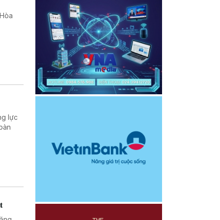
 Hòa
ng lực
 bàn
t
năng