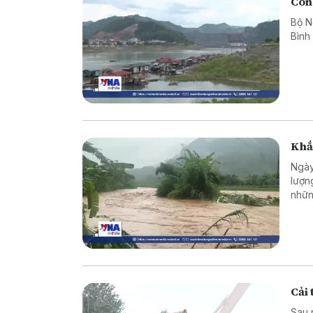
Công
Bộ N
Bình
Khắ
Ngày
lượn
nhữn
Cải
Sau 