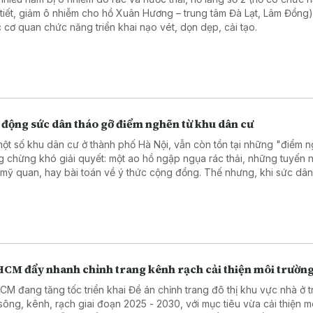
 tiết, giảm ô nhiễm cho hồ Xuân Hương – trung tâm Đà Lạt, Lâm Đồng
 cơ quan chức năng triển khai nạo vét, dọn dẹp, cải tạo.
 động sức dân tháo gỡ điểm nghẽn từ khu dân cư
 một số khu dân cư ở thành phố Hà Nội, vẫn còn tồn tại những "điểm 
g chừng khó giải quyết: một ao hồ ngập ngụa rác thải, những tuyến 
mỹ quan, hay bài toán về ý thức cộng đồng. Thế nhưng, khi sức dâ
 thuận khơi dậy, mọi nút thắt đều có thể được tháo gỡ. Từ thực trạng 
ng, Ủy ban MTTQ Việt Nam phường Thượng Cát (TP Hà Nội) đã có
sáng tạo khi phát động mô hình "Ao không rác thải", gắn liền với việc
 "Tổ dân phố đoàn kết, ấm no, hạnh phúc".
HCM đẩy nhanh chỉnh trang kênh rạch cải thiện môi trườn
CM đang tăng tốc triển khai Đề án chỉnh trang đô thị khu vực nhà ở t
sông, kênh, rạch giai đoạn 2025 - 2030, với mục tiêu vừa cải thiện m