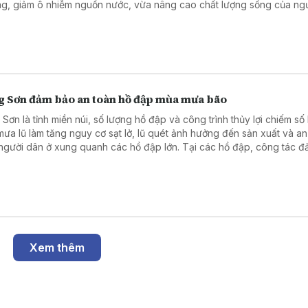
ng, giảm ô nhiễm nguồn nước, vừa nâng cao chất lượng sống của ng
g Sơn đảm bảo an toàn hồ đập mùa mưa bão
 Sơn là tỉnh miền núi, số lượng hồ đập và công trình thủy lợi chiếm số
 mưa lũ làm tăng nguy cơ sạt lở, lũ quét ảnh hưởng đến sản xuất và an
người dân ở xung quanh các hồ đập lớn. Tại các hồ đập, công tác 
oàn trong mùa mưa bão là nhiệm vụ thường xuyên, liên tục tại đây, đặ
ào thời gian cao điểm của mùa mưa bão.
Xem thêm