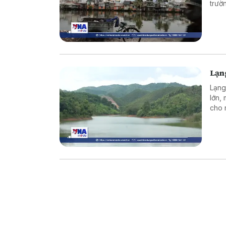
trườ
dân.
Lạn
Lạng
lớn,
cho 
an t
là v