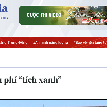
N CỦA
ng Trung Đông
#An ninh năng lượng
#Bảo vệ nền tảng tư 
 phí “tích xanh”