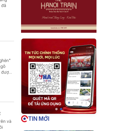
) đã
nghẽn"
ngõ
n được
tại địa
 cách
 xây
g
TIN MỚI
rên và
ôi