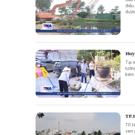
điều
được
Huy
T ại
tưởn
kém 
đồng
phươ
làm 
dựng
TP.
TP.H
ven 