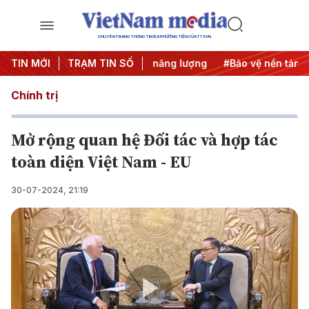
CHUYÊN TRANG THÔNG TIN ĐA PHƯƠNG TIỆN CỦA TTXVN
Trung Đông
TIN MỚI
TRẠM TIN SỐ
#An ninh năng lượng
#Bảo vệ nền tảng tư tưở
Chính trị
Mở rộng quan hệ Đối tác và hợp tác
toàn diện Việt Nam - EU
30-07-2024, 21:19