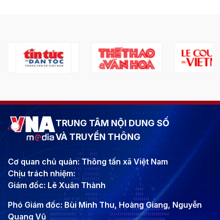
TRUNG TÂM NỘI DUNG SỐ
VÀ TRUYỀN THÔNG
Cơ quan chủ quản: Thông tấn xã Việt Nam
Chịu trách nhiệm:
Giám đốc: Lê Xuân Thành
Phó Giám đốc: Bùi Minh Thu, Hoàng Giang, Nguyễn
Quang Vũ