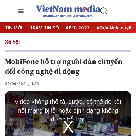
CHUYÊN TRANG THÔNG TIN ĐA PHƯƠNG TIỆN CỦA TTXVN
Hội nghị Trung ương 3
TIN MỚI
TRẠM TIN SỐ
#APEC 2027
#Đưa Nghị quyết thàn
Xã hội
MobiFone hỗ trợ người dân chuyển
đổi công nghệ di động
24-09-2024, 11:26
This
is
Video không thể tải được, có thể do kết
a
modal
nối mạng bị lỗi hoặc định dạng không
window.
được hỗ trợ.