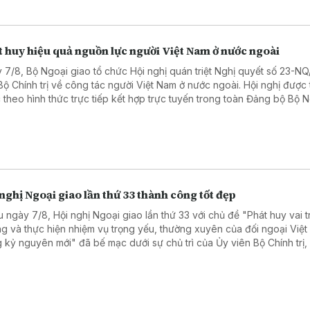
 huy hiệu quả nguồn lực người Việt Nam ở nước ngoài
 7/8, Bộ Ngoại giao tổ chức Hội nghị quán triệt Nghị quyết số 23-N
Bộ Chính trị về công tác người Việt Nam ở nước ngoài. Hội nghị được 
 theo hình thức trực tiếp kết hợp trực tuyến trong toàn Đảng bộ Bộ 
.
nghị Ngoại giao lần thứ 33 thành công tốt đẹp
u ngày 7/8, Hội nghị Ngoại giao lần thứ 33 với chủ đề "Phát huy vai t
g và thực hiện nhiệm vụ trọng yếu, thường xuyên của đối ngoại Việ
g kỷ nguyên mới" đã bế mạc dưới sự chủ trì của Ủy viên Bộ Chính trị,
ng Bộ Ngoại giao Lê Hoài Trung.