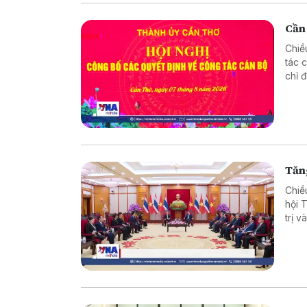
Cần
Chiề
tác 
chỉ 
phươ
Tăng
Chiề
hội 
trị 
song