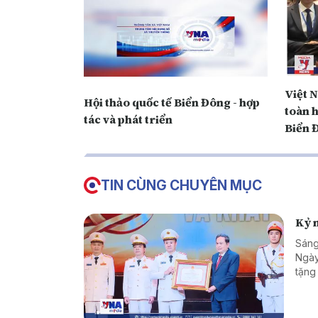
Việt 
Hội thảo quốc tế Biển Đông - hợp
toàn 
tác và phát triển
Biển 
TIN CÙNG CHUYÊN MỤC
Kỷ n
Sáng
Ngày
tặng
trò 
và b