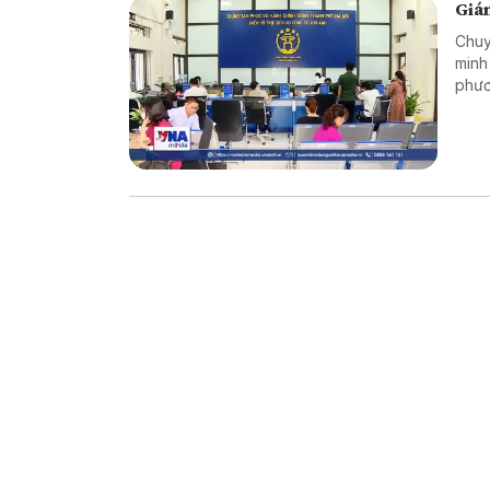
Giám
Chuy
minh
phươ
tục 
ấy t
tiêu
khai