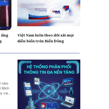
ề ứng
Việt Nam luôn theo dõi sát mọi
g
diễn biến trên Biển Đông
0 năm
í Minh
uy vai
 kinh tế