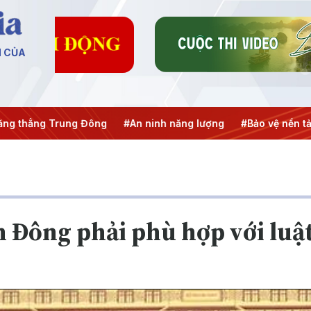
N CỦA
ẳng Trung Đông
#An ninh năng lượng
#Bảo vệ nền tảng tư
n Đông phải phù hợp với luậ