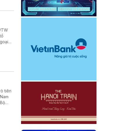
Q/TW
tổ
Ngoại
rò tiên
t Nam
 Bộ