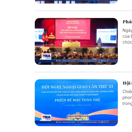
Phát
Ngày
của 
chức
giao
Hội 
Chiề
phon
tron
trưở