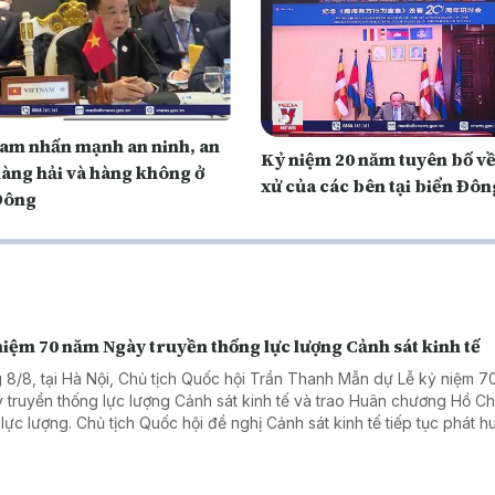
Nam nhấn mạnh an ninh, an
Kỷ niệm 20 năm tuyên bố v
hàng hải và hàng không ở
xử của các bên tại biển Đôn
Đông
iệm 70 năm Ngày truyền thống lực lượng Cảnh sát kinh tế
 8/8, tại Hà Nội, Chủ tịch Quốc hội Trần Thanh Mẫn dự Lễ kỷ niệm 7
 truyền thống lực lượng Cảnh sát kinh tế và trao Huân chương Hồ Ch
 lực lượng. Chủ tịch Quốc hội đề nghị Cảnh sát kinh tế tiếp tục phát h
nòng cốt trong phòng, chống tham nhũng, lãng phí, tiêu cực, tội phạm
uôn lậu.