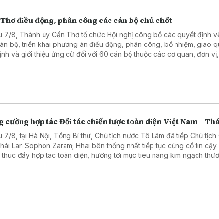
 Thơ điều động, phân công các cán bộ chủ chốt
u 7/8, Thành ủy Cần Thơ tổ chức Hội nghị công bố các quyết định 
cán bộ, triển khai phương án điều động, phân công, bổ nhiệm, giao q
định và giới thiệu ứng cử đối với 60 cán bộ thuộc các cơ quan, đơn vị,
ng của thành phố.
 cường hợp tác Đối tác chiến lược toàn diện Việt Nam – Thá
u 7/8, tại Hà Nội, Tổng Bí thư, Chủ tịch nước Tô Lâm đã tiếp Chủ tịc
Thái Lan Sophon Zaram; Hhai bên thống nhất tiếp tục củng cố tin cậy
và thúc đẩy hợp tác toàn diện, hướng tới mục tiêu nâng kim ngạch thư
 phương lên 25 tỷ USD.