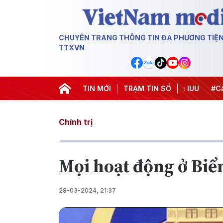
CHUYÊN TRANG THÔNG TIN ĐA PHƯƠNG TIỆ
TTXVN
Chiến dịch 500 ngày đêm
TIN MỚI
#Chống khai thác IUU
TRẠM TIN SỐ
#Căng th
Chính trị
Mọi hoạt động ở Biể
28-03-2024, 21:37