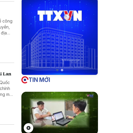
về công
uyền,
 địa
i Lan
TIN MỚI
h Quốc
 chính
ơng mại