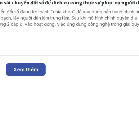
 sát chuyển đổi số để dịch vụ công thực sự phục vụ người 
ển đổi số đang trở thành "chìa khóa" để xây dựng nền hành chính hi
 bạch, lấy người dân làm trung tâm. Sau khi mô hình chính quyền địa
ng 2 cấp đi vào hoạt động, việc ứng dụng công nghệ trong giải quy
hành chính đã có nhiều chuyển biến tích cực. Tuy nhiên, để những kế
hực sự bền vững, cần nhìn thẳng vào những hạn chế tồn tại. Đó cũng
 của chương trình giám sát do Ủy ban MTTQ Việt Nam thành phố Hà Nộ
 tại 5 xã, phường trên địa bàn.
Xem thêm