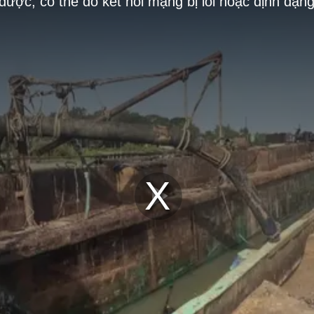
 được, có thể do kết nối mạng bị lỗi hoặc định dạn
Play
Video