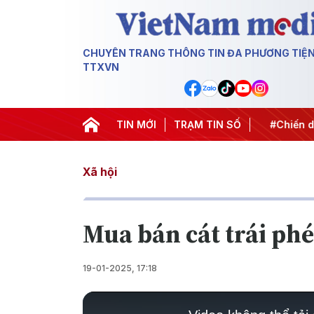
CHUYÊN TRANG THÔNG TIN ĐA PHƯƠNG TIỆ
TTXVN
rung ương 3
#Đưa Nghị quyết thành hành động
TIN MỚI
TRẠM TIN SỐ
#Chiến dịc
Xã hội
Mua bán cát trái ph
19-01-2025, 17:18
This
is