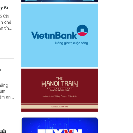
y Sĩ
ồ Chí
nh chế
n tín
h
khẳng
cụm
đảm an
ính