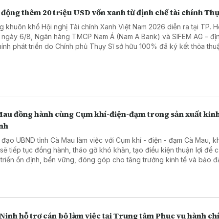
động thêm 20 triệu USD vốn xanh từ định chế tài chính Thụ
g khuôn khổ Hội nghị Tài chính Xanh Việt Nam 2026 diễn ra tại TP. H
 ngày 6/8, Ngân hàng TMCP Nam Á (Nam A Bank) và SIFEM AG – đị
chính phát triển do Chính phủ Thụy Sĩ sở hữu 100% đã ký kết thỏa thuậ
 xanh quốc tế trị giá 20 triệu USD, tương đương hơn 500 tỷ đồng.
Mau đồng hành cùng Cụm khí-điện-đạm trong sản xuất kin
nh
 đạo UBND tỉnh Cà Mau làm việc với Cụm khí - điện - đạm Cà Mau, 
 sẽ tiếp tục đồng hành, tháo gỡ khó khăn, tạo điều kiện thuận lợi để 
 triển ổn định, bền vững, đóng góp cho tăng trưởng kinh tế và bảo 
 năng lượng.
Ninh hỗ trợ cán bộ làm việc tại Trung tâm Phục vụ hành ch