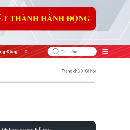
g Đông
#An ninh năng lượng
#Bảo vệ nền tảng tư tưởng củ
Trang chủ
Xã hội