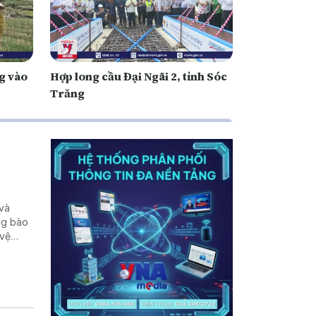
g vào
Hợp long cầu Đại Ngãi 2, tỉnh Sóc
Trăng
 và
ng bào
 vệ