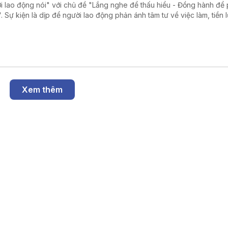
i lao động nói" với chủ đề "Lắng nghe để thấu hiểu - Đồng hành để 
n". Sự kiện là dịp để người lao động phản ánh tâm tư về việc làm, tiền
ình trạng nợ đọng bảo hiểm xã hội, qua đó lãnh đạo tỉnh và các sở n
tiếp đối thoại, tháo gỡ khó khăn.
Xem thêm