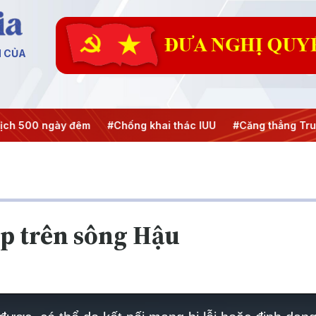
N CỦA
h 500 ngày đêm
#Chống khai thác IUU
#Căng thẳng Trun
ép trên sông Hậu