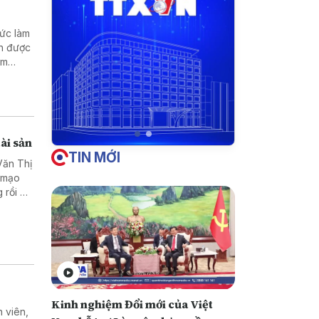
hức làm
nh được
ằm
doanh
ài sản
TIN MỚI
Văn Thị
ã mạo
 rồi bỏ
Kinh nghiệm Đổi mới của Việt
 viên,