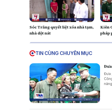
Sóc Trăng quyết liệt xóa nhà tạm,
Kiên G
nhà dột nát
pháp 
TIN CÙNG CHUYÊN MỤC
Đưa
Đưa 
Công
nâng
vững