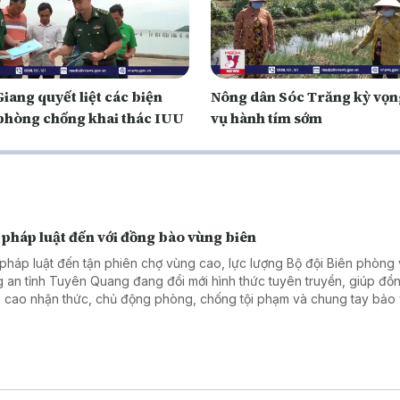
iang quyết liệt các biện
Nông dân Sóc Trăng kỳ vọn
phòng chống khai thác IUU
vụ hành tím sớm
 pháp luật đến với đồng bào vùng biên
pháp luật đến tận phiên chợ vùng cao, lực lượng Bộ đội Biên phòng
 an tỉnh Tuyên Quang đang đổi mới hình thức tuyên truyền, giúp đồ
 cao nhận thức, chủ động phòng, chống tội phạm và chung tay bảo
 chắc an ninh, trật tự khu vực biên giới.