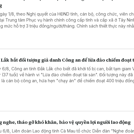
g
gày 1/8, theo Nghị quyết của HĐND tỉnh, cán bộ, công chức, viên c
 tại Trung tâm Phục vụ hành chính công cấp tỉnh và cấp xã ở Tây Ni
g mức hỗ trợ 3 triệu đồng/người/tháng. Chính sách thiết thực này nh
 viên đội ngũ nhân sự, nâng cao chất lượng phục vụ người dân và 
ệp.
Lắk bắt đối tượng giả danh Công an để lừa đảo chiếm đoạt t
 6/8, Công an tỉnh Đắk Lắk cho biết đã khởi tố bị can, bắt tạm giam 
 (37 tuổi) về hành vi "Lừa đảo chiếm đoạt tài sản". Đối tượng này đ
 là cán bộ công an, hứa hẹn "chạy án" để chiếm đoạt 400 triệu đồng
ra Hà Nội trước khi bị trinh sát bắt giữ.
 nghe, tháo gỡ khó khăn, bảo vệ quyền lợi người lao động
u 6/8, Liên đoàn Lao động tỉnh Cà Mau tổ chức Diễn đàn "Nghe đoàn