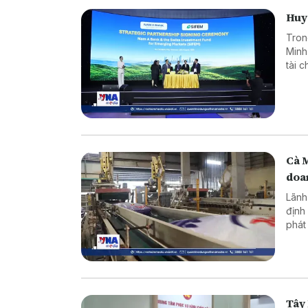
Huy 
Tron
Minh
tài 
dụng
Cà 
doa
Lãnh
định
phát
ninh
Tây 