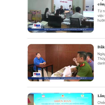
côn
Từ n
việc
hưởn
động
nghi
Đắk 
Ngày
Thúy
danh
trốn 
Lắng
Chiề