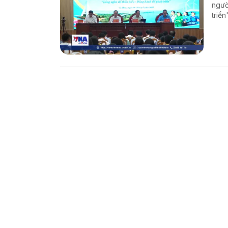
ngườ
triể
và t
trực 