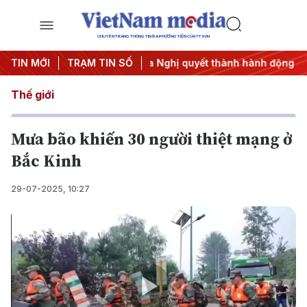
CHUYÊN TRANG THÔNG TIN ĐA PHƯƠNG TIỆN CỦA TTXVN
#APEC 2027
TIN MỚI
TRẠM TIN SỐ
#Đưa Nghị quyết thành hành động
#Chiến dị
Thế giới
Mưa bão khiến 30 người thiệt mạng ở
Bắc Kinh
29-07-2025, 10:27