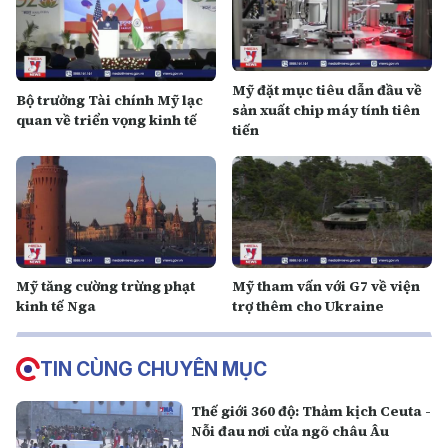
Mỹ đặt mục tiêu dẫn đầu về
Bộ trưởng Tài chính Mỹ lạc
sản xuất chip máy tính tiên
quan về triển vọng kinh tế
tiến
Mỹ tăng cường trừng phạt
Mỹ tham vấn với G7 về viện
kinh tế Nga
trợ thêm cho Ukraine
TIN CÙNG CHUYÊN MỤC
Thế giới 360 độ: Thảm kịch Ceuta -
Nỗi đau nơi cửa ngõ châu Âu