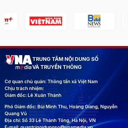
TRUNG TÂM NỘI DUNG SỐ
VÀ TRUYỀN THÔNG
Cơ quan chủ quản: Thông tấn xã Việt Nam
Chịu trách nhiệm:
Giám đốc: Lê Xuân Thành
Phó Giám đốc: Bùi Minh Thu, Hoàng Giang, Nguyễn
Quang Vũ
Địa chỉ: Số 33 Lê Thánh Tông, Hà Nội, VN
E-mail: quantrinoidungso@vnamedia.vn