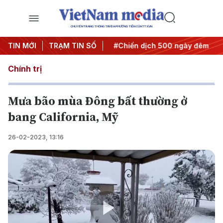
CHUYÊN TRANG THÔNG TIN ĐA PHƯƠNG TIỆN CỦA TTXVN
Nghị quyết thành hành động
TIN MỚI
TRẠM TIN SỐ
#Chiến dịch 500 ngày đêm
#
Chính trị
Mưa bão mùa Đông bất thường ở
bang California, Mỹ
26-02-2023, 13:16