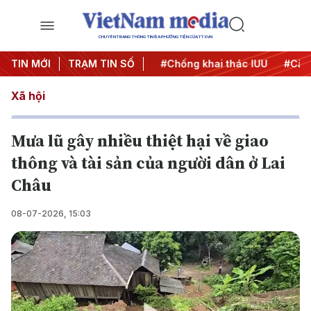
CHUYÊN TRANG THÔNG TIN ĐA PHƯƠNG TIỆN CỦA TTXVN
#Chiến dịch 500 ngày đêm
TIN MỚI
TRẠM TIN SỐ
#Chống khai thác IUU
#Căng
Xã hội
Mưa lũ gây nhiều thiệt hại về giao
thông và tài sản của người dân ở Lai
Châu
08-07-2026, 15:03