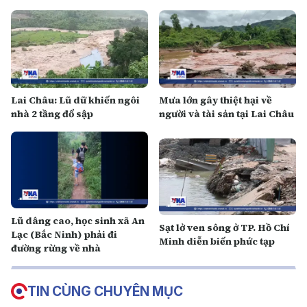
Lai Châu: Lũ dữ khiến ngôi
Mưa lớn gây thiệt hại về
nhà 2 tầng đổ sập
người và tài sản tại Lai Châu
Lũ dâng cao, học sinh xã An
Sạt lở ven sông ở TP. Hồ Chí
Lạc (Bắc Ninh) phải đi
Minh diễn biến phức tạp
đường rừng về nhà
TIN CÙNG CHUYÊN MỤC