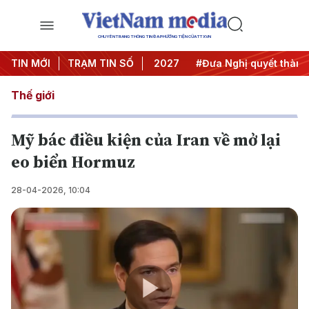
CHUYÊN TRANG THÔNG TIN ĐA PHƯƠNG TIỆN CỦA TTXVN
nghị Trung ương 3
TIN MỚI
TRẠM TIN SỐ
#APEC 2027
#Đưa Nghị quyết thành hà
Thế giới
Mỹ bác điều kiện của Iran về mở lại
eo biển Hormuz
28-04-2026, 10:04