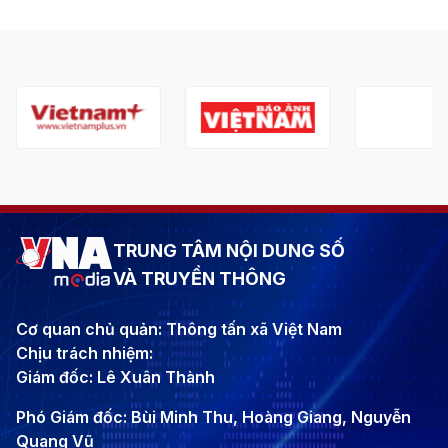
TRUNG TÂM NỘI DUNG SỐ
VÀ TRUYỀN THÔNG
Cơ quan chủ quản: Thông tấn xã Việt Nam
Chịu trách nhiệm:
Giám đốc: Lê Xuân Thành
Phó Giám đốc: Bùi Minh Thu, Hoàng Giang, Nguyễn
Quang Vũ