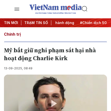
CHUYÊN TRANG THÔNG TIN ĐA PHƯƠNG TIỆN CỦA TTXVN
#Đưa Nghị quyết thành hành động
TIN MỚI
TRẠM TIN SỐ
#Chiến dịch 500 ngày 
Chính trị
Mỹ bắt giữ nghi phạm sát hại nhà
hoạt động Charlie Kirk
13-09-2025, 08:49