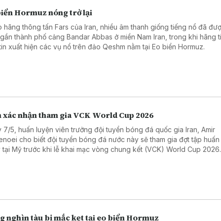
biển Hormuz nóng trở lại
 hãng thông tấn Fars của Iran, nhiều âm thanh giống tiếng nổ đã đư
 gần thành phố cảng Bandar Abbas ở miền Nam Iran, trong khi hãng t
tin xuất hiện các vụ nổ trên đảo Qeshm nằm tại Eo biển Hormuz.
n xác nhận tham gia VCK World Cup 2026
 7/5, huấn luyện viên trưởng đội tuyển bóng đá quốc gia Iran, Amir
enoei cho biết đội tuyển bóng đá nước này sẽ tham gia đợt tập huấn
 tại Mỹ trước khi lễ khai mạc vòng chung kết (VCK) World Cup 2026
g nghìn tàu bị mắc kẹt tại eo biển Hormuz