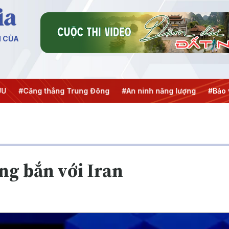
N CỦA
 thẳng Trung Đông
#An ninh năng lượng
#Bảo vệ nền tảng
ng bắn với Iran