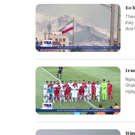
Eo 
Theo
thấy
đưa 
Ira
Ngày
Ghal
ngày
Hàn