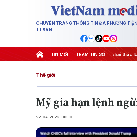
CHUYÊN TRANG THÔNG TIN ĐA PHƯƠNG TIỆ
TTXVN
#Chiến dịch 500 ngày đêm
TIN MỚI
#Chống khai thác IUU
TRẠM TIN SỐ
#Căng
Thế giới
Mỹ gia hạn lệnh ngừ
22-04-2026, 08:30