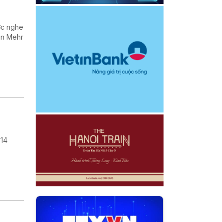
ợc nghe
in Mehr
 14
.