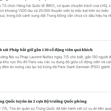
 Tổ chức Hàng hải Quốc tế (IMO), cơ quan chuyên trách của LHQ, c
 có khoảng 1.500 tàu và 20.000 thuyền viên bị mắc kẹt trên eo biển
uz, trong bối cảnh xung đột Trung Đông vẫn chưa có dấu hiệu hạ nh
 sát Pháp bắt giữ gần 130 cổ động viên quá khích
rưởng Nội vụ Pháp Laurent Nuñez ngày 7/5 cho biết, gần 130 người đa
tại khu vực thủ đô Paris sau các vụ đụng độ giữa cổ động viên và cả
g đêm ăn mừng câu lạc bộ bóng đá Paris Saint-Germain (PSG) giành
chung kết UEFA Champions League mùa giải 2025 - 2026.
ng Quốc tuyên án 2 cựu Bộ trưởng Quốc phòng
 7/5, Tòa án quân sự Trung Quốc đã tiến hành xét xử vụ án liên qu