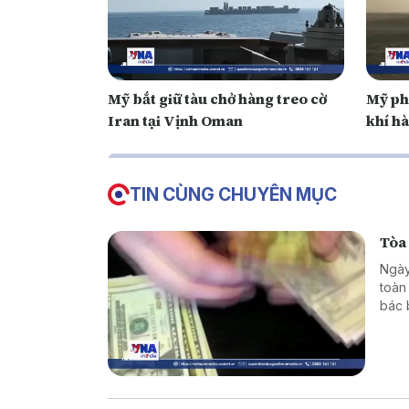
Mỹ bắt giữ tàu chở hàng treo cờ
Mỹ ph
Iran tại Vịnh Oman
khí h
TIN CÙNG CHUYÊN MỤC
Tòa
Ngày
toàn
bác 