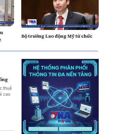
àu
Bộ trưởng Lao động Mỹ từ chức
z
hống
c thuế
i cao