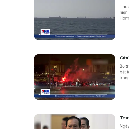
Theo
hiện
Horm
Cảnh
Bộ t
bắt 
tron
vào 
Tru
Ngày