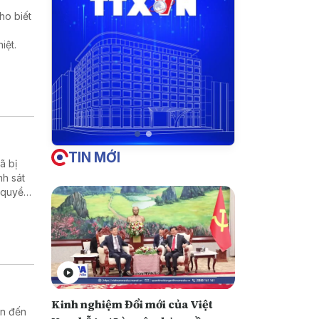
ho biết
iệt.
TIN MỚI
̃ bị
nh sát
 quyền
Kinh nghiệm Đổi mới của Việt
an đến