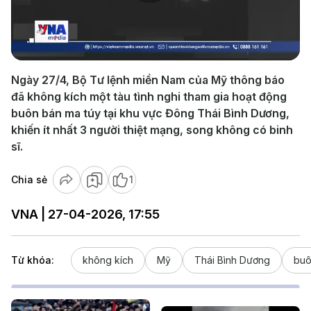
Play
Video
Ngày 27/4, Bộ Tư lệnh miền Nam của Mỹ thông báo
đã không kích một tàu tình nghi tham gia hoạt động
buôn bán ma túy tại khu vực Đông Thái Bình Dương,
khiến ít nhất 3 người thiệt mạng, song không có binh
sĩ.
Chia sẻ
1
VNA | 27-04-2026, 17:55
Từ khóa:
không kích
Mỹ
Thái Bình Dương
buô