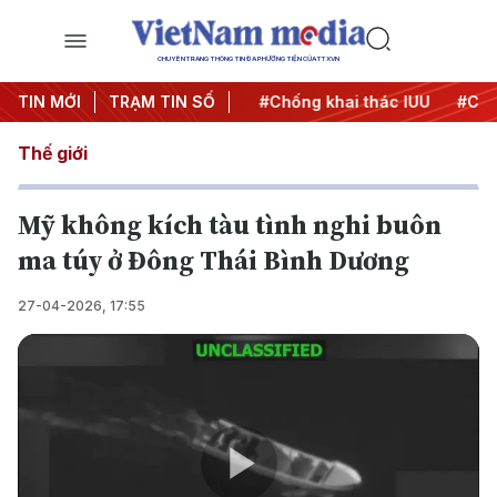
CHUYÊN TRANG THÔNG TIN ĐA PHƯƠNG TIỆN CỦA TTXVN
#Chiến dịch 500 ngày đêm
TIN MỚI
TRẠM TIN SỐ
#Chống khai thác IUU
#Căng
Thế giới
Mỹ không kích tàu tình nghi buôn
ma túy ở Đông Thái Bình Dương
27-04-2026, 17:55