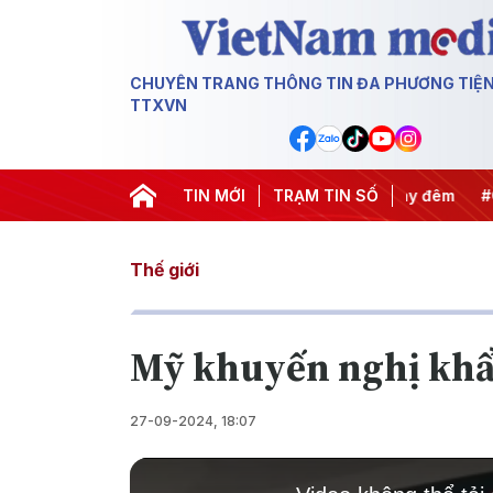
CHUYÊN TRANG THÔNG TIN ĐA PHƯƠNG TIỆ
TTXVN
yết thành hành động
#Chiến dịch 500 ngày đêm
TIN MỚI
TRẠM TIN SỐ
#Chống k
Thế giới
Mỹ khuyến nghị khẩn
27-09-2024, 18:07
This
is