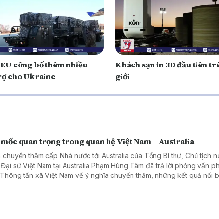
 EU công bố thêm nhiều
Khách sạn in 3D đầu tiên tr
trợ cho Ukraine
giới
 mốc quan trọng trong quan hệ Việt Nam – Australia
 chuyến thăm cấp Nhà nước tới Australia của Tổng Bí thư, Chủ tịch 
 Đại sứ Việt Nam tại Australia Phạm Hùng Tâm đã trả lời phỏng vấn 
 Thông tấn xã Việt Nam về ý nghĩa chuyến thăm, những kết quả nổi b
hai năm hai nước nâng cấp quan hệ lên Đối tác Chiến lược Toàn diện
ác lĩnh vực có thể tạo đột phá trong thời gian tới.