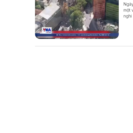
Ngày
một 
nghi