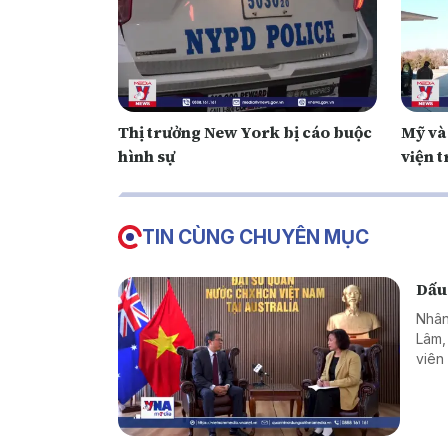
Thị trưởng New York bị cáo buộc
Mỹ và
hình sự
viện 
TIN CÙNG CHUYÊN MỤC
Dấu
Nhân
Lâm,
viên
hơn 
như c