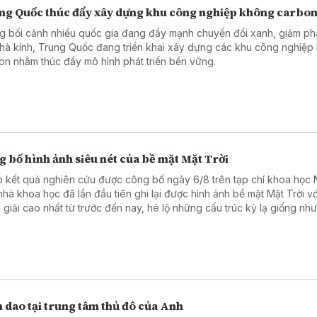
ng Quốc thúc đẩy xây dựng khu công nghiệp không carbo
g bối cảnh nhiều quốc gia đang đẩy mạnh chuyển đổi xanh, giảm phá
nhà kính, Trung Quốc đang triển khai xây dựng các khu công nghiệp
on nhằm thúc đẩy mô hình phát triển bền vững.
 bố hình ảnh siêu nét của bề mặt Mặt Trời
 kết quả nghiên cứu được công bố ngày 6/8 trên tạp chí khoa học 
nhà khoa học đã lần đầu tiên ghi lại được hình ảnh bề mặt Mặt Trời vớ
 giải cao nhất từ trước đến nay, hé lộ những cấu trúc kỳ lạ giống nh
cọ xoáy trong bức tranh “Đêm đầy sao” (Starry Night) nổi tiếng của 
Vincent Van Gogh.
 dao tại trung tâm thủ đô của Anh