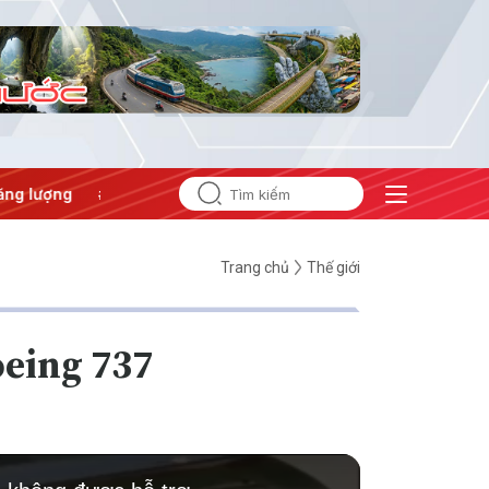
ng
#Bảo vệ nền tảng tư tưởng của Đảng
Trang chủ
Thế giới
oeing 737