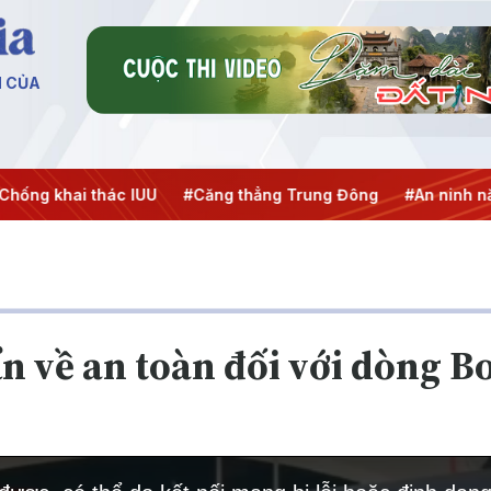
N CỦA
hai thác IUU
#Căng thẳng Trung Đông
#An ninh năng lượ
 về an toàn đối với dòng B