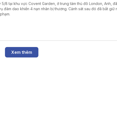
 5/8 tại khu vực Covent Garden, ở trung tâm thủ đô London, Anh, đã
vụ đâm dao khiến 4 nạn nhân bị thương. Cảnh sát sau đó đã bắt giữ 
 phạm.
Xem thêm