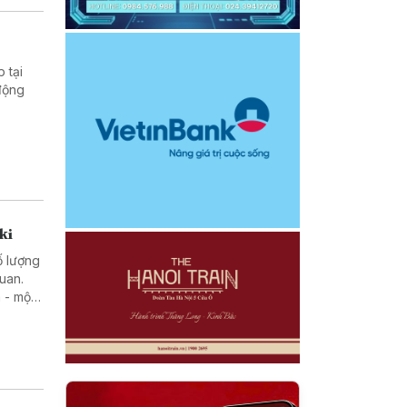
 tại
động
ki
ố lượng
uan.
 - một
rong