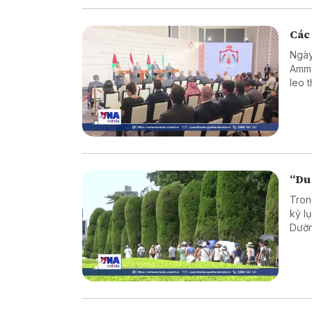
Các 
Ngày
Amma
leo 
“Du
Tron
kỷ l
Dườn
tron
bối 