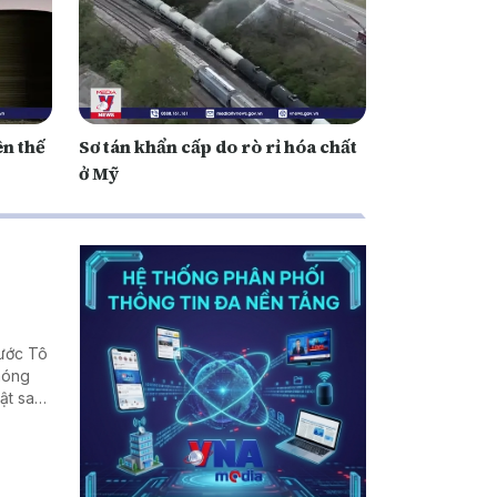
ên thế
Sơ tán khẩn cấp do rò rỉ hóa chất
ở Mỹ
nước Tô
phóng
ật sau
, cũng