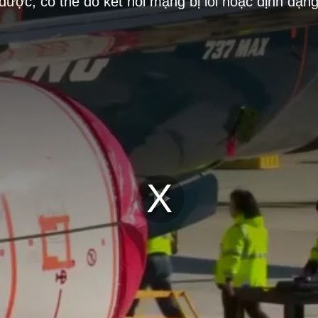
 được, có thể do kết nối mạng bị lỗi hoặc định dạn
Play
Video