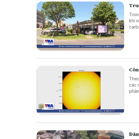
Tru
Tron
khí 
carb
Công
Theo
các 
phân
nét 
họa 
Đâm