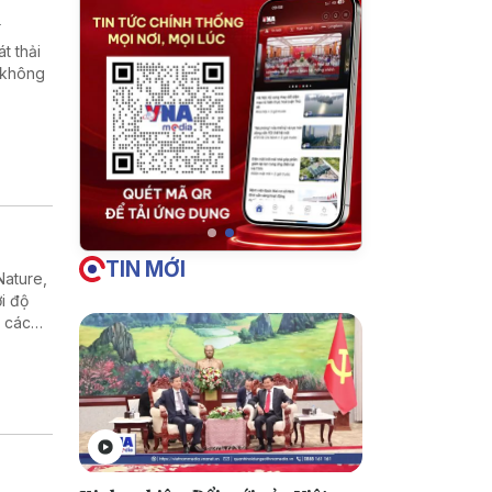
n
t thải
 không
TIN MỚI
Nature,
i độ
ư các
danh