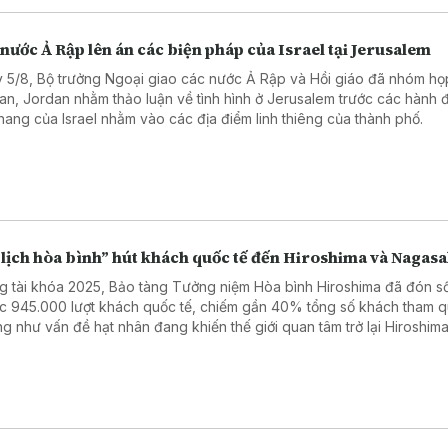
nước Ả Rập lên án các biện pháp của Israel tại Jerusalem
 5/8, Bộ trưởng Ngoại giao các nước Ả Rập và Hồi giáo đã nhóm họp
n, Jordan nhằm thảo luận về tình hình ở Jerusalem trước các hành 
thang của Israel nhằm vào các địa điểm linh thiêng của thành phố.
 lịch hòa bình” hút khách quốc tế đến Hiroshima và Nagasa
g tài khóa 2025, Bảo tàng Tưởng niệm Hòa bình Hiroshima đã đón s
ục 945.000 lượt khách quốc tế, chiếm gần 40% tổng số khách tham q
g như vấn đề hạt nhân đang khiến thế giới quan tâm trở lại Hiroshima
g số rất ít thành phố từng phải hứng chịu thảm họa bom nguyên tử - t
cảnh thế giới xảy ra nhiều cuộc xung đột.