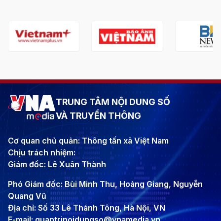
TRUNG TÂM NỘI DUNG SỐ
VÀ TRUYỀN THÔNG
Cơ quan chủ quản: Thông tấn xã Việt Nam
Chịu trách nhiệm:
Giám đốc: Lê Xuân Thành
Phó Giám đốc: Bùi Minh Thu, Hoàng Giang, Nguyễn
Quang Vũ
Địa chỉ: Số 33 Lê Thánh Tông, Hà Nội, VN
E-mail: quantrinoidungso@vnamedia.vn