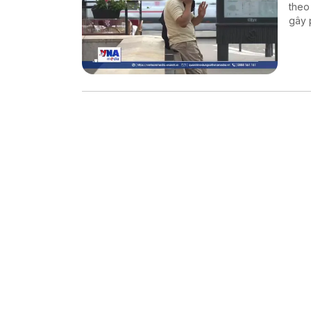
theo
gây 
thươ