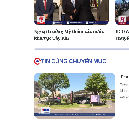
Ngoại trưởng Mỹ thăm các nước
ECOWA
khu vực Tây Phi
chuyển
TIN CÙNG CHUYÊN MỤC
Tru
Tron
khí 
carb