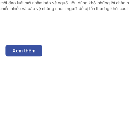
 một đạo luật mới nhằm bảo vệ người tiêu dùng khỏi những lời chào 
phiền nhiễu và bảo vệ những nhóm người dễ bị tổn thương khỏi các 
ng mại gian lận. Đạo luật này sẽ có hiệu lực từ ngày 11/8.
Xem thêm