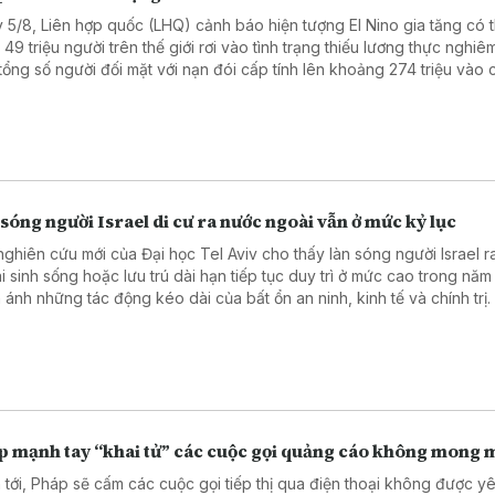
 5/8, Liên hợp quốc (LHQ) cảnh báo hiện tượng El Nino gia tăng có 
49 triệu người trên thế giới rơi vào tình trạng thiếu lương thực nghiê
tổng số người đối mặt với nạn đói cấp tính lên khoảng 274 triệu vào 
2027.
sóng người Israel di cư ra nước ngoài vẫn ở mức kỷ lục
nghiên cứu mới của Đại học Tel Aviv cho thấy làn sóng người Israel 
i sinh sống hoặc lưu trú dài hạn tiếp tục duy trì ở mức cao trong năm
 ánh những tác động kéo dài của bất ổn an ninh, kinh tế và chính trị.
p mạnh tay “khai tử” các cuộc gọi quảng cáo không mong
 tới, Pháp sẽ cấm các cuộc gọi tiếp thị qua điện thoại không được y