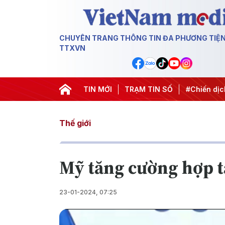
CHUYÊN TRANG THÔNG TIN ĐA PHƯƠNG TIỆ
TTXVN
3
#Đưa Nghị quyết thành hành động
TIN MỚI
TRẠM TIN SỐ
#Chiến dịch 500 ngà
Thế giới
Mỹ tăng cường hợp t
23-01-2024, 07:25