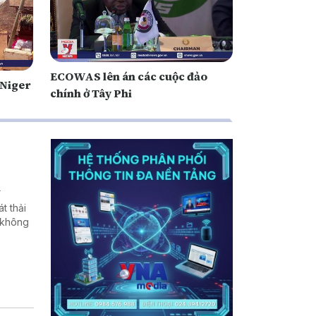
ECOWAS lên án các cuộc đảo
 Niger
chính ở Tây Phi
n
t thải
 không