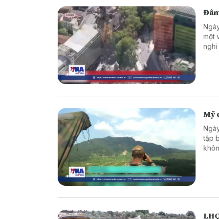
Đâm
Ngày
một 
nghi
Mỹ d
Ngày
tập 
khôn
Diễn
LHQ