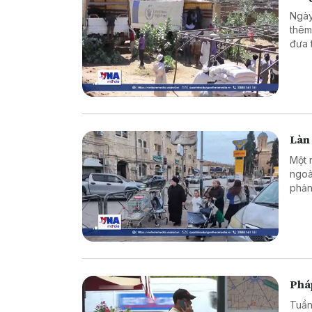
Ngày
thêm 
đưa 
năm 
Làn 
Một 
ngoà
phản
Phá
Tuần