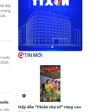
thể đẩy
m trọng,
cuối
TIN MỚI
ra nước
 2025,
 muốn
Hấp dẫn "Phiên chợ số" vùng cao
êu cầu