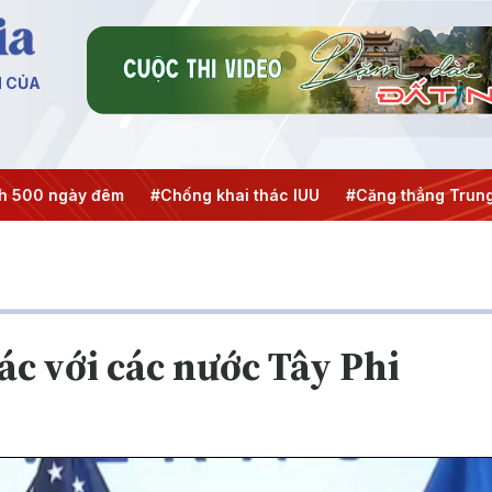
N CỦA
y đêm
#Chống khai thác IUU
#Căng thẳng Trung Đông
#
ác với các nước Tây Phi