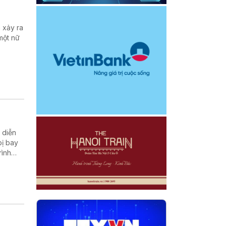
 xảy ra
một nữ
 diễn
bị bay
rình