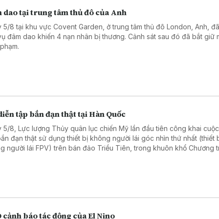
 dao tại trung tâm thủ đô của Anh
 5/8 tại khu vực Covent Garden, ở trung tâm thủ đô London, Anh, đã
vụ đâm dao khiến 4 nạn nhân bị thương. Cảnh sát sau đó đã bắt giữ 
 phạm.
iễn tập bắn đạn thật tại Hàn Quốc
 5/8, Lực lượng Thủy quân lục chiến Mỹ lần đầu tiên công khai cuộc
bắn đạn thật sử dụng thiết bị không người lái góc nhìn thứ nhất (thiết 
g người lái FPV) trên bán đảo Triều Tiên, trong khuôn khổ Chương t
 tập Thủy quân lục chiến Hàn Quốc (KMEP).
 cảnh báo tác động của El Nino