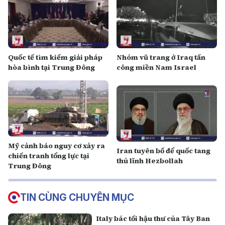
Quốc tế tìm kiếm giải pháp
Nhóm vũ trang ở Iraq tấn
hòa bình tại Trung Đông
công miền Nam Israel
Mỹ cảnh báo nguy cơ xảy ra
Iran tuyên bố để quốc tang
chiến tranh tổng lực tại
thủ lĩnh Hezbollah
Trung Đông
TIN CÙNG CHUYÊN MỤC
Italy bác tối hậu thư của Tây Ban