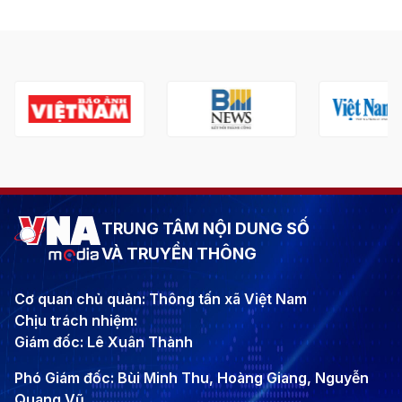
TRUNG TÂM NỘI DUNG SỐ
VÀ TRUYỀN THÔNG
Cơ quan chủ quản: Thông tấn xã Việt Nam
Chịu trách nhiệm:
Giám đốc: Lê Xuân Thành
Phó Giám đốc: Bùi Minh Thu, Hoàng Giang, Nguyễn
Quang Vũ