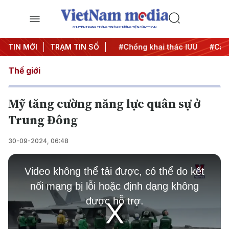
CHUYÊN TRANG THÔNG TIN ĐA PHƯƠNG TIỆN CỦA TTXVN
#Chiến dịch 500 ngày đêm
TIN MỚI
TRẠM TIN SỐ
#Chống khai thác IUU
#Căng
Thế giới
Mỹ tăng cường năng lực quân sự ở
Trung Đông
30-09-2024, 06:48
This
is
Video không thể tải được, có thể do kết
a
modal
nối mạng bị lỗi hoặc định dạng không
window.
được hỗ trợ.