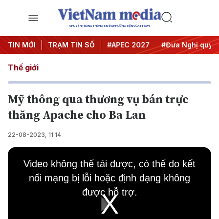
CHUYÊN TRANG THÔNG TIN ĐA PHƯƠNG TIỆN CỦA TTXVN
TIN MỚI
#Hội nghị Trung ương 3
TRẠM TIN SỐ
#APEC 2027
#Đưa Nghị quyết
Thế giới
Mỹ thông qua thương vụ bán trực
thăng Apache cho Ba Lan
22-08-2023, 11:14
This
is
Video không thể tải được, có thể do kết
a
modal
nối mạng bị lỗi hoặc định dạng không
window.
được hỗ trợ.