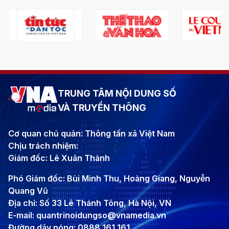
TRUNG TÂM NỘI DUNG SỐ
VÀ TRUYỀN THÔNG
Cơ quan chủ quản: Thông tấn xã Việt Nam
Chịu trách nhiệm:
Giám đốc: Lê Xuân Thành
Phó Giám đốc: Bùi Minh Thu, Hoàng Giang, Nguyễn
Quang Vũ
Địa chỉ: Số 33 Lê Thánh Tông, Hà Nội, VN
E-mail: quantrinoidungso@vnamedia.vn
Đường dây nóng: 0888 161 161