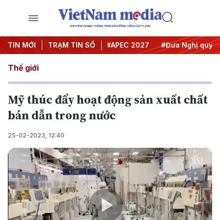
CHUYÊN TRANG THÔNG TIN ĐA PHƯƠNG TIỆN CỦA TTXVN
#Hội nghị Trung ương 3
TIN MỚI
TRẠM TIN SỐ
#APEC 2027
#Đưa Nghị quyết th
Thế giới
Mỹ thúc đẩy hoạt động sản xuất chất
bán dẫn trong nước
25-02-2023, 12:40