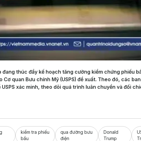
đang thúc đẩy kế hoạch tăng cường kiểm chứng phiếu bầ
o Cơ quan Bưu chính Mỹ (USPS) đề xuất. Theo đó, các bang
 USPS xác minh, theo dõi quá trình luân chuyển và đối chiế
g
kiểm tra phiếu
qua đường bưu
Donald
U
bầu
điện
Trump
T