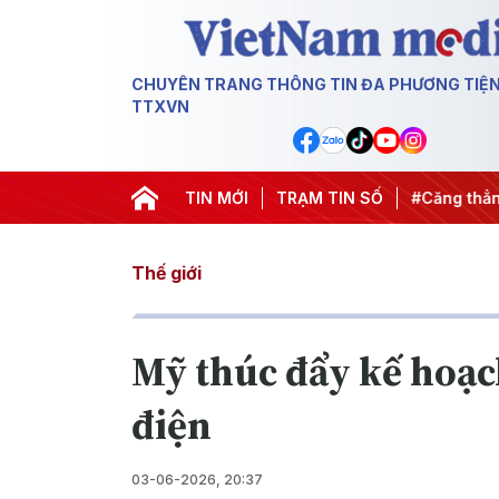
CHUYÊN TRANG THÔNG TIN ĐA PHƯƠNG TIỆ
TTXVN
00 ngày đêm
#Chống khai thác IUU
TIN MỚI
TRẠM TIN SỐ
#Căng thẳng Trung Đ
Thế giới
Mỹ thúc đẩy kế hoạc
điện
03-06-2026, 20:37