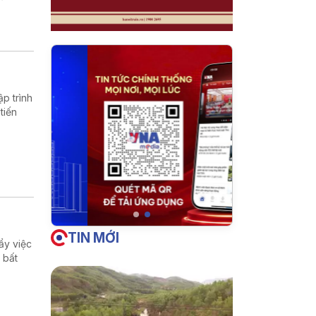
p trình
tiến
TIN MỚI
ẩy việc
 bất