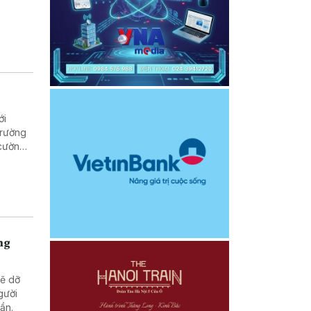
ới
trường
 cường
ng
sẽ dỡ
gười
uần.