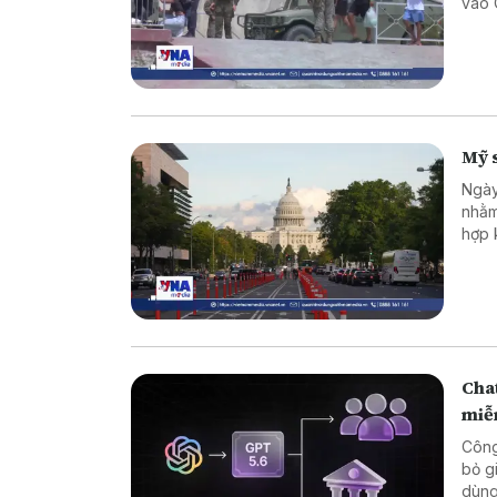
vào 
Mỹ s
Ngày
nhằm
hợp 
các 
Cha
miễ
Công
bỏ g