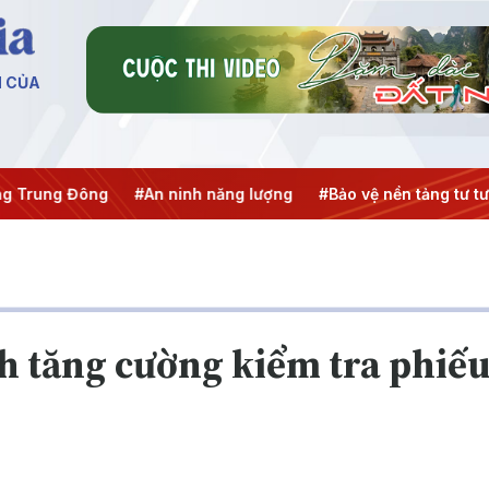
N CỦA
ông
#An ninh năng lượng
#Bảo vệ nền tảng tư tưởng của Đ
h tăng cường kiểm tra phiế