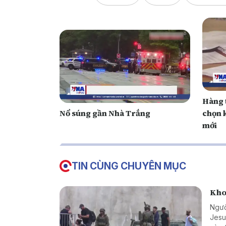
Hàng 
Nổ súng gần Nhà Trắng
chọn k
mới
TIN CÙNG CHUYÊN MỤC
Kho
Ngườ
Jesu