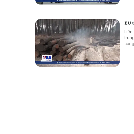
EU t
Liên
trun
càng