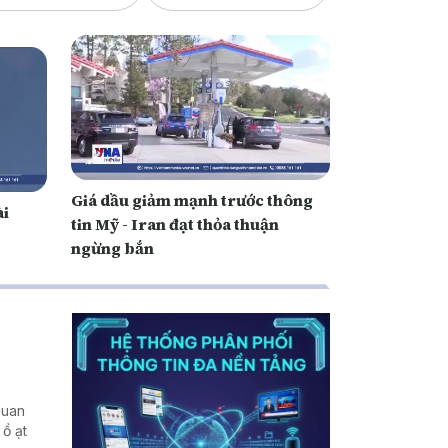
Giá dầu giảm mạnh trước thông
ài
tin Mỹ - Iran đạt thỏa thuận
ngừng bắn
Juan
 ồ ạt