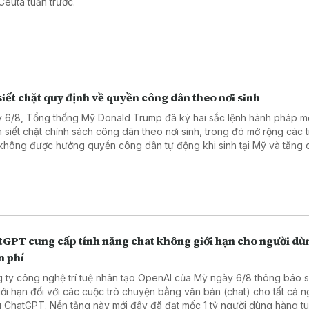
Ceuta tuần trước.
iết chặt quy định về quyền công dân theo nơi sinh
 6/8, Tổng thống Mỹ Donald Trump đã ký hai sắc lệnh hành pháp m
 siết chặt chính sách công dân theo nơi sinh, trong đó mở rộng các 
không được hưởng quyền công dân tự động khi sinh tại Mỹ và tăng
biện pháp ngăn chặn hoạt động “du lịch sinh con”.
tGPT cung cấp tính năng chat không giới hạn cho người dù
n phí
 ty công nghệ trí tuệ nhân tạo OpenAI của Mỹ ngày 6/8 thông báo 
iới hạn đối với các cuộc trò chuyện bằng văn bản (chat) cho tất cả n
dùng ChatGPT. Nền tảng này mới đây đã đạt mốc 1 tỷ người dùng hàng t