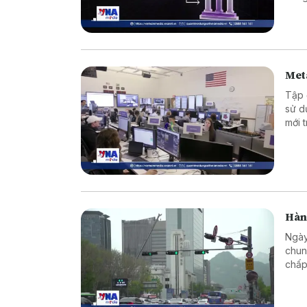
Meta
Tập 
sử d
mới 
Hàn 
Ngày
chun
chấp