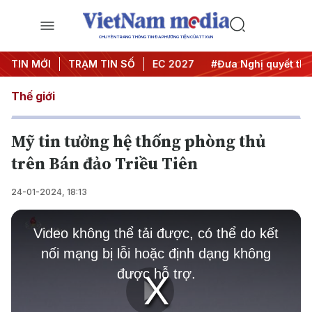
CHUYÊN TRANG THÔNG TIN ĐA PHƯƠNG TIỆN CỦA TTXVN
i nghị Trung ương 3
TIN MỚI
TRẠM TIN SỐ
#APEC 2027
#Đưa Nghị quyết thành 
Thế giới
Mỹ tin tưởng hệ thống phòng thủ
trên Bán đảo Triều Tiên
24-01-2024, 18:13
This
is
Video không thể tải được, có thể do kết
a
modal
nối mạng bị lỗi hoặc định dạng không
window.
được hỗ trợ.