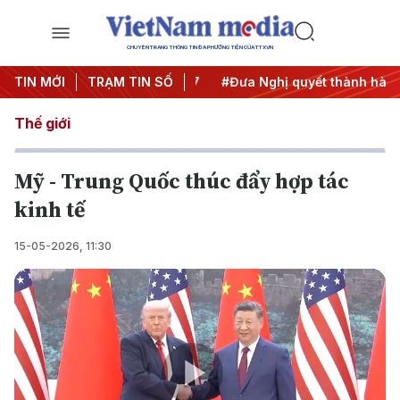
CHUYÊN TRANG THÔNG TIN ĐA PHƯƠNG TIỆN CỦA TTXVN
ị Trung ương 3
TIN MỚI
TRẠM TIN SỐ
#APEC 2027
#Đưa Nghị quyết thành hành 
Thế giới
Mỹ - Trung Quốc thúc đẩy hợp tác
kinh tế
15-05-2026, 11:30