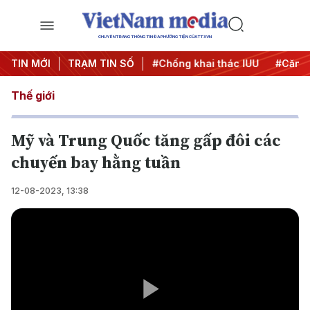
CHUYÊN TRANG THÔNG TIN ĐA PHƯƠNG TIỆN CỦA TTXVN
#Chiến dịch 500 ngày đêm
TIN MỚI
TRẠM TIN SỐ
#Chống khai thác IUU
#Căng 
Thế giới
Mỹ và Trung Quốc tăng gấp đôi các
chuyến bay hằng tuần
12-08-2023, 13:38