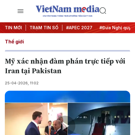
CHUYÊN TRANG THÔNG TIN ĐA PHƯƠNG TIỆN CỦA TTXVN
TIN MỚI
#Hội nghị Trung ương 3
TRẠM TIN SỐ
#APEC 2027
#Đưa Nghị quyết
Thế giới
Mỹ xác nhận đàm phán trực tiếp với
Iran tại Pakistan
25-04-2026, 11:02