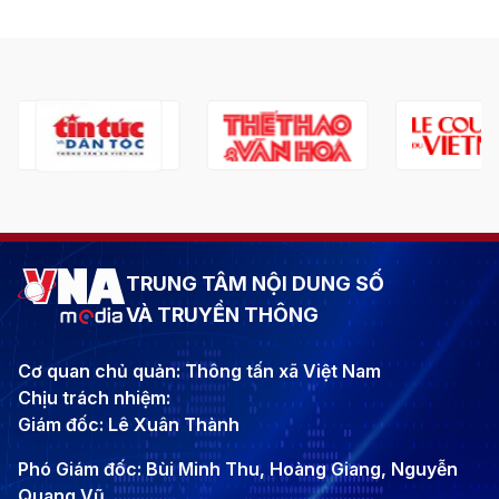
TRUNG TÂM NỘI DUNG SỐ
VÀ TRUYỀN THÔNG
Cơ quan chủ quản: Thông tấn xã Việt Nam
Chịu trách nhiệm:
Giám đốc: Lê Xuân Thành
Phó Giám đốc: Bùi Minh Thu, Hoàng Giang, Nguyễn
Quang Vũ