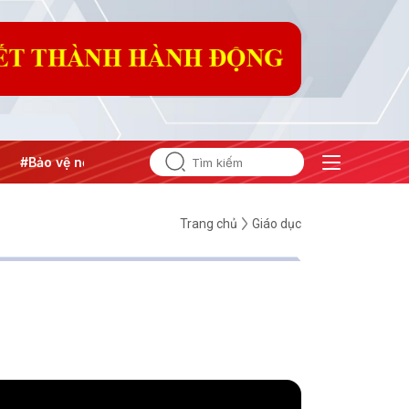
#Bảo vệ nền tảng tư tưởng của Đảng
#Hội nghị Trung ương 3
Trang chủ
Giáo dục