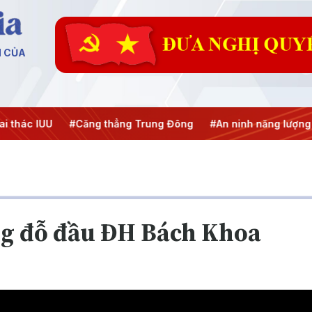
N CỦA
hác IUU
#Căng thẳng Trung Đông
#An ninh năng lượng
ng đỗ đầu ĐH Bách Khoa