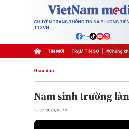
CHUYÊN TRANG THÔNG TIN ĐA PHƯƠNG TIỆ
TTXVN
hành hành động
#Chiến dịch 500 ngày đêm
TIN MỚI
TRẠM TIN SỐ
#Chống khai t
Giáo dục
Nam sinh trường là
15-07-2023, 06:43