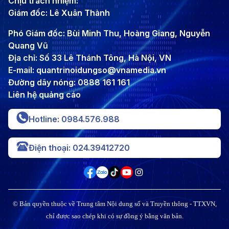
Chịu trách nhiệm:
Giám đốc: Lê Xuân Thành
Phó Giám đốc: Bùi Minh Thu, Hoàng Giang, Nguyễn
Quang Vũ
Địa chỉ: Số 33 Lê Thánh Tông, Hà Nội, VN
E-mail: quantrinoidungso@vnamedia.vn
Đường dây nóng: 0888 161 161
Liên hệ quảng cáo
Hotline: 0984.576.988
Điện thoại: 024.39412720
© Bản quyền thuộc về Trung tâm Nội dung số và Truyền thông - TTXVN,
chỉ được sao chép khi có sự đồng ý bằng văn bản.