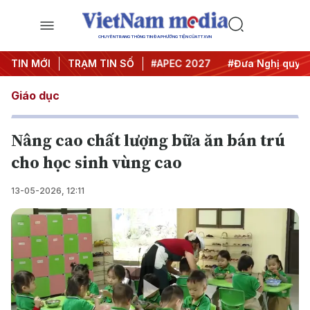
CHUYÊN TRANG THÔNG TIN ĐA PHƯƠNG TIỆN CỦA TTXVN
#Hội nghị Trung ương 3
TIN MỚI
TRẠM TIN SỐ
#APEC 2027
#Đưa Nghị quyết t
Giáo dục
Nâng cao chất lượng bữa ăn bán trú
cho học sinh vùng cao
13-05-2026, 12:11