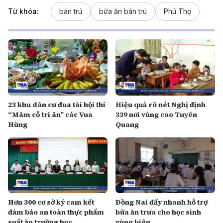
Từ khóa:
bán trú
bữa ăn bán trú
Phú Thọ
23 khu dân cư đua tài hội thi
Hiệu quả rõ nét Nghị định
“Mâm cỗ tri ân” các Vua
339 nơi vùng cao Tuyên
Hùng
Quang
Hơn 300 cơ sở ký cam kết
Đồng Nai đẩy nhanh hỗ trợ
đảm bảo an toàn thực phẩm
bữa ăn trưa cho học sinh
suất ăn trường học
vùng biên