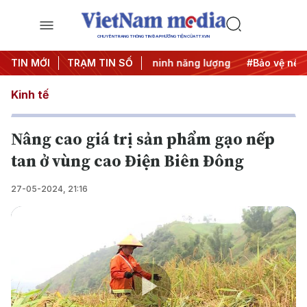
CHUYÊN TRANG THÔNG TIN ĐA PHƯƠNG TIỆN CỦA TTXVN
hẳng Trung Đông
TIN MỚI
TRẠM TIN SỐ
#An ninh năng lượng
#Bảo vệ nền tảng t
Kinh tế
Nâng cao giá trị sản phẩm gạo nếp
tan ở vùng cao Điện Biên Đông
27-05-2024, 21:16