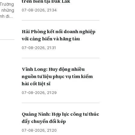
trên biển tại Đắk Lắk
 Trường
07-08-2026, 21:34
g những
nh điều
hàng
ghiêm
Hải Phòng kết nối doanh nghiệp
toàn bộ
với cảng biển và hãng tàu
i phương
 của kỳ
07-08-2026, 21:31
Vĩnh Long: Huy động nhiều
nguồn tư liệu phục vụ tìm kiếm
hài cốt liệt sĩ
07-08-2026, 21:29
Quảng Ninh: Hợp lực công tư thúc
đẩy chuyển đổi kép
07-08-2026, 21:20