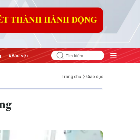
#Bảo vệ nền tảng tư tưởng của Đảng
#Hội nghị Trung ương 
Trang chủ
Giáo dục
ững