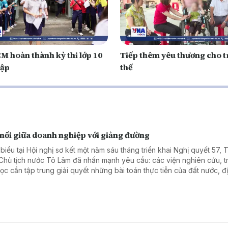
M hoàn thành kỳ thi lớp 10
Tiếp thêm yêu thương cho t
lập
thế
 nối giữa doanh nghiệp với giảng đường
 biểu tại Hội nghị sơ kết một năm sáu tháng triển khai Nghị quyết 57, 
 Chủ tịch nước Tô Lâm đã nhấn mạnh yêu cầu: các viện nghiên cứu, 
học cần tập trung giải quyết những bài toán thực tiễn của đất nước, đ
ng và doanh nghiệp; kiên quyết khắc phục tình trạng nghiên cứu xa 
 tế, kết quả chỉ để "nằm trong ngăn kéo". Hiện thực hóa tinh thần ấy,
ở giáo dục đại học đã nhanh chóng đổi mới bằng những mô hình cụ th
thức, công nghệ và nhu cầu của thị trường cùng hội tụ để tạo ra những 
.