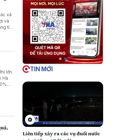
các xã
ợi và
ng tích
TIN MỚI
hị lớn.
i Hà
50%.
ại” do
quả,
Liên tiếp xảy ra các vụ đuối nước