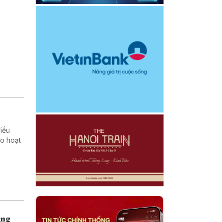
iều
ào hoạt
ùng