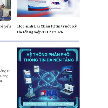
rẻ yếu
Học sinh Lai Châu tự tin trước kỳ
thi tốt nghiệp THPT 2026
Tổng Bí
trường
ịa
rời
 nhiều
ể - nơi
giá trị