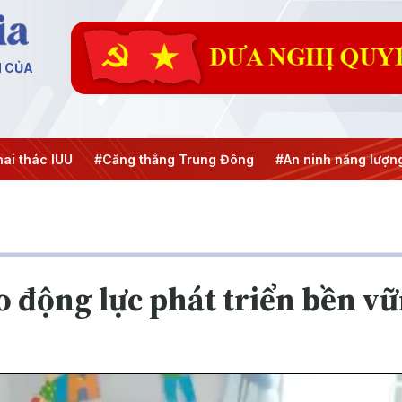
N CỦA
 thác IUU
#Căng thẳng Trung Đông
#An ninh năng lượng
ạo động lực phát triển bền v