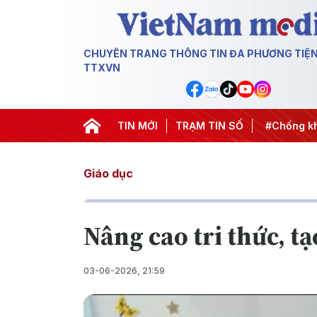
CHUYÊN TRANG THÔNG TIN ĐA PHƯƠNG TIỆ
TTXVN
thành hành động
#Chiến dịch 500 ngày đêm
TIN MỚI
TRẠM TIN SỐ
#Chống khai
Giáo dục
Nâng cao tri thức, t
03-06-2026, 21:59