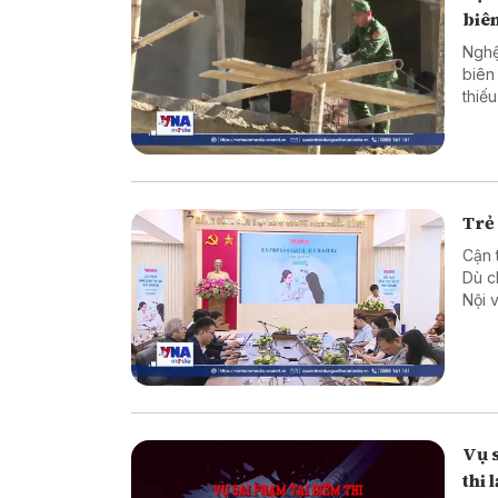
biên
Nghệ
biên
thiế
cực 
Trẻ 
Cận 
Dù c
Nội 
Thôn
báo 
Vụ 
thi 