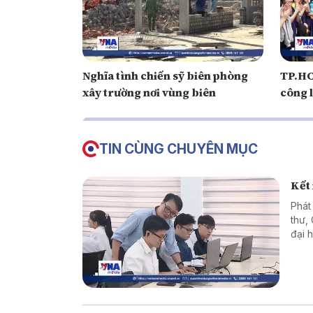
Nghĩa tình chiến sỹ biên phòng
TP.HC
xây trường nơi vùng biên
công 
TIN CÙNG CHUYÊN MỤC
Kết
Phát
thư,
đại 
phươ
thực
cơ s
tri 
thực