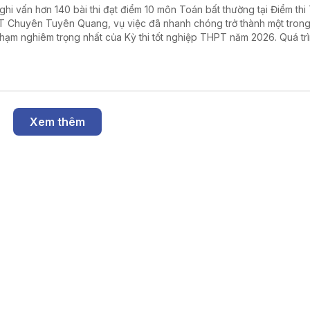
ghi vấn hơn 140 bài thi đạt điểm 10 môn Toán bất thường tại Điểm thi
 Chuyên Tuyên Quang, vụ việc đã nhanh chóng trở thành một tron
phạm nghiêm trọng nhất của Kỳ thi tốt nghiệp THPT năm 2026. Quá trì
đã làm rõ những vi phạm có tổ chức trong khâu coi thi, dẫn đến việc 
 cán bộ, giáo viên bị khởi tố, bắt tạm giam. Trước tính chất đặc biệt n
g của vụ án, Bộ Giáo dục và Đào tạo quyết định hủy kết quả thi của 
inh tại điểm thi này, tổ chức thi lại tất cả các môn, đồng thời triển kha
ét tuyển riêng nhằm bảo đảm quyền lợi của thí sinh và sự công bằng
trên phạm vi cả nước.
Xem thêm