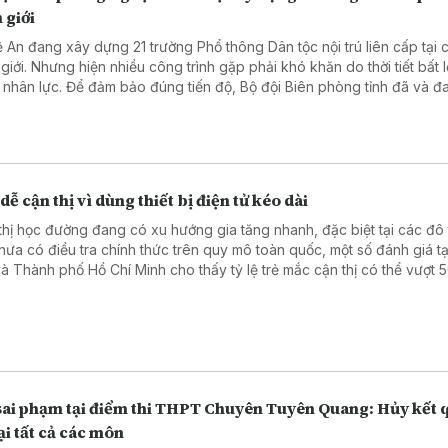
 giới
 An đang xây dựng 21 trường Phổ thông Dân tộc nội trú liên cấp tại 
 giới. Nhưng hiện nhiều công trình gặp phải khó khăn do thời tiết bất l
u nhân lực. Để đảm bảo đúng tiến độ, Bộ đội Biên phòng tỉnh đã và đa
hỗ trợ bằng các hành động thiết thực.
dễ cận thị vì dùng thiết bị điện tử kéo dài
thị học đường đang có xu hướng gia tăng nhanh, đặc biệt tại các đô t
hưa có điều tra chính thức trên quy mô toàn quốc, một số đánh giá tạ
và Thành phố Hồ Chí Minh cho thấy tỷ lệ trẻ mắc cận thị có thể vượt 
g tin được đưa ra tại tọa đàm “Giải pháp nâng cao thị lực thời hiện đ
Nhân dân tổ chức ngày 6/8.
sai phạm tại điểm thi THPT Chuyên Tuyên Quang: Hủy kết 
lại tất cả các môn