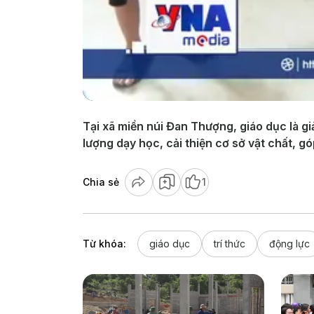
Tại xã miền núi Đan Thượng, giáo dục là 
lượng dạy học, cải thiện cơ sở vật chất, g
Chia sẻ
1
Từ khóa:
giáo dục
trí thức
động lực