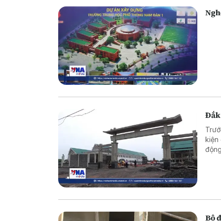
Ngh
Đắk
Trướ
kiện
động
Bộ 