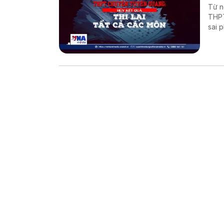
Từ n
THPT
sai 
tra 
loạt
trọn
thí s
án x
thi 