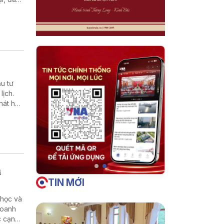
ốc gia
g
ng,
thể.
ác địa
u tư
lịch.
hát huy
hu vực
i
TIN MỚI
 học và
doanh
c cạnh