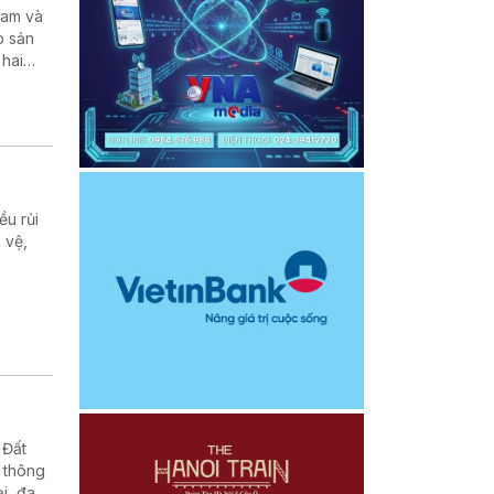
Nam và
p sản
 hai
tạo kỹ
ều rủi
 vệ,
 Đất
g thông
i, đa