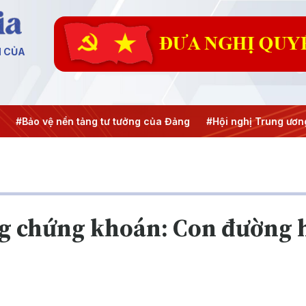
N CỦA
 nền tảng tư tưởng của Đảng
#Hội nghị Trung ương 3
#Đưa
g chứng khoán: Con đường h