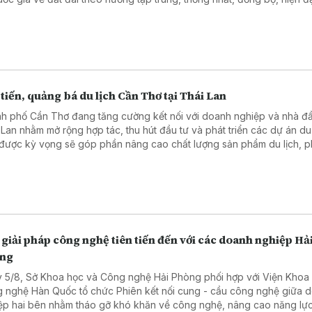
tiêu; bảo đảm kết nối, liên thông, chia sẻ dữ liệu với Cơ sở dữ liệu qu
ân cư và các cơ sở dữ liệu chuyên ngành như quy hoạch, thuế, côn
g, ngân hàng, bất động sản...; đáp ứng yêu cầu "đúng, đủ, sạch, số
g nhất, dùng chung". Lộ trình thực hiện cũng đã được xác định rất cụ 
t tâm hoàn thành cơ sở dữ liệu đất đai trong năm 2026 đang được c
ng đặt ra cao nhất với nhiều cách làm quyết liệt, sáng tạo.
tiến, quảng bá du lịch Cần Thơ tại Thái Lan
h phố Cần Thơ đang tăng cường kết nối với doanh nghiệp và nhà đầ
 Lan nhằm mở rộng hợp tác, thu hút đầu tư và phát triển các dự án du 
được kỳ vọng sẽ góp phần nâng cao chất lượng sản phẩm du lịch, p
thế của Đồng bằng sông Cửu Long và thúc đẩy phát triển bền vững k
ong.
giải pháp công nghệ tiên tiến đến với các doanh nghiệp Hả
ng
 5/8, Sở Khoa học và Công nghệ Hải Phòng phối hợp với Viện Khoa
 nghệ Hàn Quốc tổ chức Phiên kết nối cung - cầu công nghệ giữa 
ệp hai bên nhằm tháo gỡ khó khăn về công nghệ, nâng cao năng lự