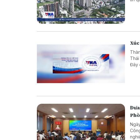
mục 
về d
chứn
thốn
Quyế
phươ
Xúc 
Thàn
Thái
Đây 
lợi 
Mek
Đưa 
Phò
Ngày
Công
nghi