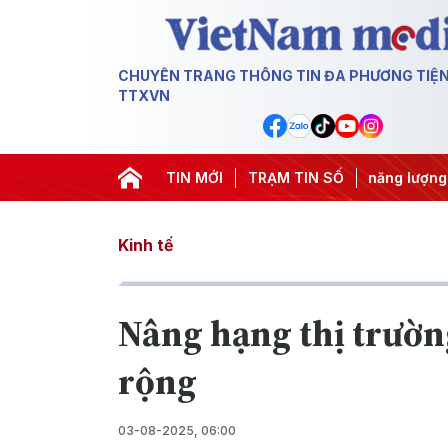
CHUYÊN TRANG THÔNG TIN ĐA PHƯƠNG TIỆ
TTXVN
U
#Căng thẳng Trung Đông
TIN MỚI
#An ninh năng lượng
TRẠM TIN SỐ
#Bảo vệ
Kinh tế
Nâng hạng thị trườn
rộng
03-08-2025, 06:00