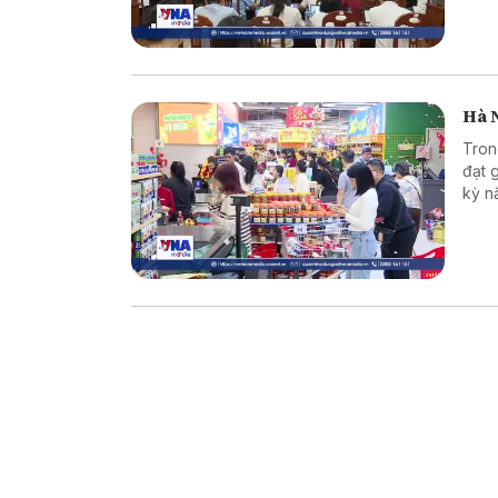
tranh
Hà N
Tron
đạt 
kỳ n
nguồ
trọn