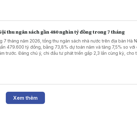
.
ội thu ngân sách gần 480 nghìn tỷ đồng trong 7 tháng
g 7 tháng năm 2026, tổng thu ngân sách nhà nước trên địa bàn Hà N
gần 479.600 tỷ đồng, bằng 73,8% dự toán năm và tăng 7,5% so với
ăm trước. Đáng chú ý, chi đầu tư phát triển gấp 2,3 lần cùng kỳ, cho 
n lực ngân sách đang được tập trung cho các công trình hạ tầng và
g điểm.
Xem thêm