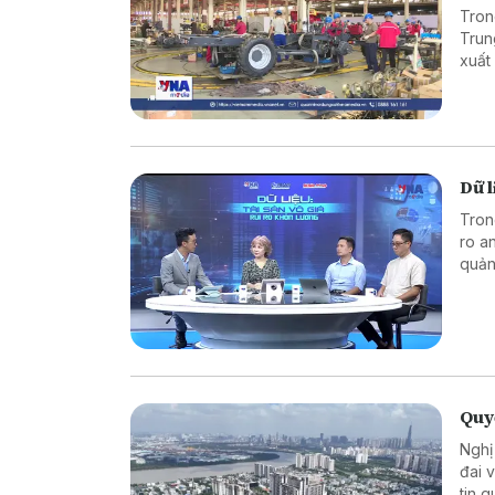
Tron
Trun
xuất
bên 
thuật
Dữ l
Tron
ro a
quản 
Quyế
Nghị
đai 
tin 