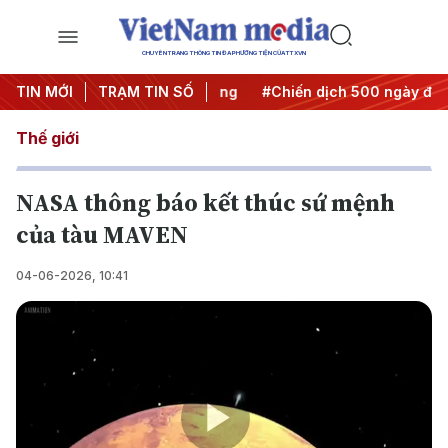
CHUYÊN TRANG THÔNG TIN ĐA PHƯƠNG TIỆN CỦA TTXVN
a Nghị quyết thành hành động
TIN MỚI
TRẠM TIN SỐ
#Chiến dịch 500 ngày đêm
Thế giới
NASA thông báo kết thúc sứ mệnh
của tàu MAVEN
04-06-2026, 10:41