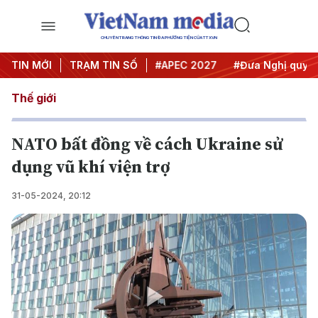
CHUYÊN TRANG THÔNG TIN ĐA PHƯƠNG TIỆN CỦA TTXVN
#Hội nghị Trung ương 3
TIN MỚI
TRẠM TIN SỐ
#APEC 2027
#Đưa Nghị quyết t
Thế giới
NATO bất đồng về cách Ukraine sử
dụng vũ khí viện trợ
31-05-2024, 20:12