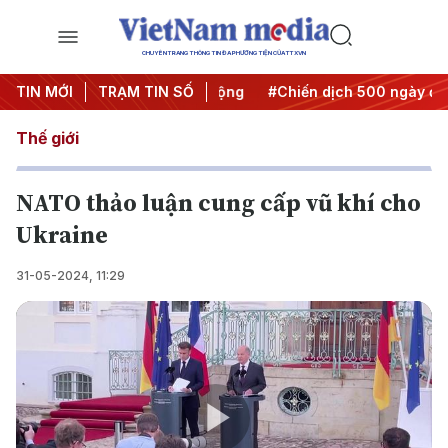
CHUYÊN TRANG THÔNG TIN ĐA PHƯƠNG TIỆN CỦA TTXVN
a Nghị quyết thành hành động
TIN MỚI
TRẠM TIN SỐ
#Chiến dịch 500 ngày đêm
Thế giới
NATO thảo luận cung cấp vũ khí cho
Ukraine
31-05-2024, 11:29