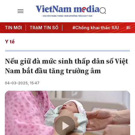
CHUYÊN TRANG THÔNG TIN ĐA PHƯƠNG TIỆN CỦA TTXVN
#Chiến dịch 500 ngày đêm
TIN MỚI
TRẠM TIN SỐ
#Chống khai thác IUU
#Căng
Y tế
Nếu giữ đà mức sinh thấp dân số Việt
Nam bắt đầu tăng trưởng âm
04-03-2025, 15:47