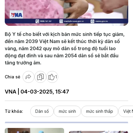
Play
Video
Bộ Y tế cho biết với kịch bản mức sinh tiếp tục giảm,
đến năm 2039 Việt Nam sẽ kết thúc thời kỳ dân số
vàng, năm 2042 quy mô dân số trong độ tuổi lao
động đạt đỉnh và sau năm 2054 dân số sẽ bắt đầu
tăng trưởng âm.
Chia sẻ
1
VNA | 04-03-2025, 15:47
Từ khóa:
Dân số
mức sinh
mức sinh thấp
Việt