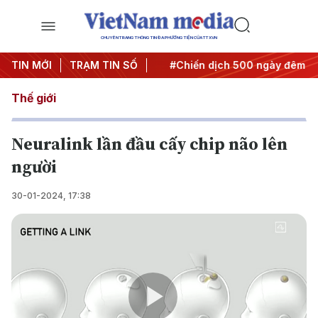
CHUYÊN TRANG THÔNG TIN ĐA PHƯƠNG TIỆN CỦA TTXVN
Nghị quyết thành hành động
TIN MỚI
TRẠM TIN SỐ
#Chiến dịch 500 ngày đêm
Thế giới
Neuralink lần đầu cấy chip não lên
người
30-01-2024, 17:38