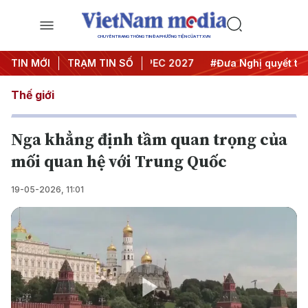
CHUYÊN TRANG THÔNG TIN ĐA PHƯƠNG TIỆN CỦA TTXVN
i nghị Trung ương 3
TIN MỚI
TRẠM TIN SỐ
#APEC 2027
#Đưa Nghị quyết thành 
Thế giới
Nga khẳng định tầm quan trọng của
mối quan hệ với Trung Quốc
19-05-2026, 11:01