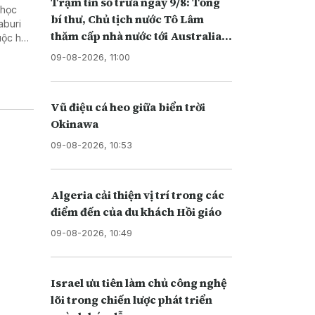
Trạm tin số trưa ngày 9/8: Tổng
 học
bí thư, Chủ tịch nước Tô Lâm
aburi
thăm cấp nhà nước tới Australia
cuộc họp
và New Zealand
ởng
09-08-2026, 11:00
Vũ điệu cá heo giữa biển trời
Okinawa
09-08-2026, 10:53
Algeria cải thiện vị trí trong các
điểm đến của du khách Hồi giáo
09-08-2026, 10:49
Israel ưu tiên làm chủ công nghệ
lõi trong chiến lược phát triển