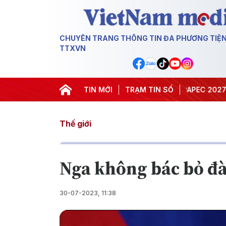
CHUYÊN TRANG THÔNG TIN ĐA PHƯƠNG TIỆ
TTXVN
#Hội nghị Trung ương 3
TIN MỚI
TRẠM TIN SỐ
#APEC 2027
#Đưa 
Thế giới
Nga không bác bỏ đ
30-07-2023, 11:38