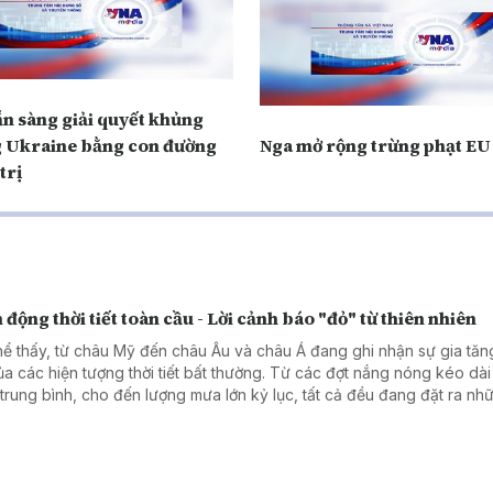
ẵn sàng giải quyết khủng
 Ukraine bằng con đường
Nga mở rộng trừng phạt EU
trị
 động thời tiết toàn cầu - Lời cảnh báo "đỏ" từ thiên nhiên
hể thấy, từ châu Mỹ đến châu Âu và châu Á đang ghi nhận sự gia tă
ủa các hiện tượng thời tiết bất thường. Từ các đợt nắng nóng kéo dài
trung bình, cho đến lượng mưa lớn kỷ lục, tất cả đều đang đặt ra nh
h thức không nhỏ đối với cơ sở hạ tầng và đời sống xã hội của các qu
ểu rõ hơn về tình hình thời tiết thực tế tại từng khu vực, hãy cùng the
 sẻ của các phóng viên Thông tấn xã Việt Nam tại Mỹ, Italy, Trung Q
Quốc.