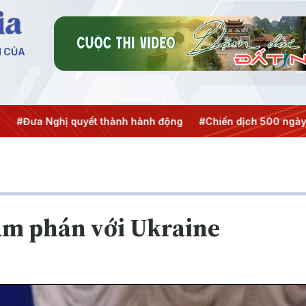
N CỦA
Nghị quyết thành hành động
#Chiến dịch 500 ngày đêm
àm phán với Ukraine