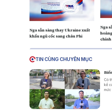
Nga s
Nga sẵn sàng thay Ukraine xuất
hoảng
khẩu ngũ cốc sang châu Phi
chính 
TIN CÙNG CHUYÊN MỤC
Biến
Có t
kể c
mức 
thác
Để hi
chia
Hàn 