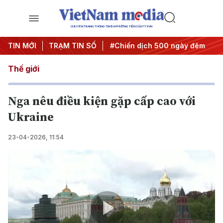
CHUYÊN TRANG THÔNG TIN ĐA PHƯƠNG TIỆN CỦA TTXVN
ghị quyết thành hành động
TIN MỚI
TRẠM TIN SỐ
#Chiến dịch 500 ngày đêm
#C
Thế giới
Nga nêu điều kiện gặp cấp cao với
Ukraine
23-04-2026, 11:54