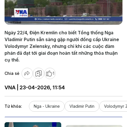
Play
Video
Ngày 22/4, Điện Kremlin cho biết Tổng thống Nga
Vladimir Putin sẵn sàng gặp người đồng cấp Ukraine
Volodymyr Zelensky, nhưng chỉ khi các cuộc đàm
phán đã đạt tới giai đoạn hoàn tất những thỏa thuận
cụ thể.
Chia sẻ
1
VNA | 23-04-2026, 11:54
Từ khóa:
Nga - Ukraine
Vladimir Putin
Volodymyr 