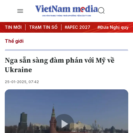
CHUYÊN TRANG THÔNG TIN ĐA PHƯƠNG TIỆN CỦA TTXVN
#Hội nghị Trung ương 3
TIN MỚI
TRẠM TIN SỐ
#APEC 2027
#Đưa Nghị quyết th
Thế giới
Nga sẵn sàng đàm phán với Mỹ về
Ukraine
25-01-2025, 07:42