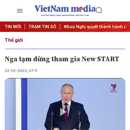
CHUYÊN TRANG THÔNG TIN ĐA PHƯƠNG TIỆN CỦA TTXVN
rung ương 3
TIN MỚI
TRẠM TIN SỐ
#APEC 2027
#Đưa Nghị quyết thành hành độ
Thế giới
Nga tạm dừng tham gia New START
22-02-2023, 07:11
Play