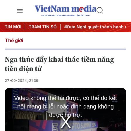
CHUYÊN TRANG THÔNG TIN ĐA PHƯƠNG TIỆN CỦA TTXVN
Trung ương 3
TIN MỚI
TRẠM TIN SỐ
#APEC 2027
#Đưa Nghị quyết thành hành độ
Thế giới
Nga thúc đẩy khai thác tiềm năng
tiền điện tử
27-09-2024, 21:39
This
is
Video không thể tải được, có thể do kết
a
modal
nối mạng bị lỗi hoặc định dạng không
window.
được hỗ trợ.