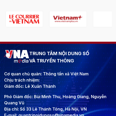
TRUNG TÂM NỘI DUNG SỐ
VÀ TRUYỀN THÔNG
Cơ quan chủ quản: Thông tấn xã Việt Nam
Chịu trách nhiệm:
Giám đốc: Lê Xuân Thành
Phó Giám đốc: Bùi Minh Thu, Hoàng Giang, Nguyễn
Quang Vũ
Địa chỉ: Số 33 Lê Thánh Tông, Hà Nội, VN
E-mail: quantrinoidungso@vnamedia.vn