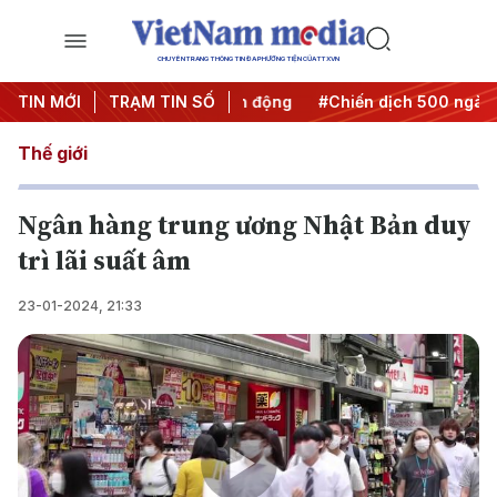
CHUYÊN TRANG THÔNG TIN ĐA PHƯƠNG TIỆN CỦA TTXVN
Đưa Nghị quyết thành hành động
TIN MỚI
TRẠM TIN SỐ
#Chiến dịch 500 ngày đêm
Thế giới
Ngân hàng trung ương Nhật Bản duy
trì lãi suất âm
23-01-2024, 21:33