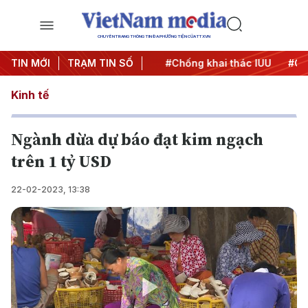
CHUYÊN TRANG THÔNG TIN ĐA PHƯƠNG TIỆN CỦA TTXVN
#Chiến dịch 500 ngày đêm
TIN MỚI
TRẠM TIN SỐ
#Chống khai thác IUU
#Căng
Kinh tế
Ngành dừa dự báo đạt kim ngạch
trên 1 tỷ USD
22-02-2023, 13:38