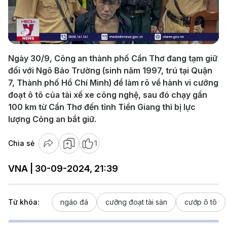
Play
Video
Ngày 30/9, Công an thành phố Cần Thơ đang tạm giữ
đối với Ngô Bảo Trường (sinh năm 1997, trú tại Quận
7, Thành phố Hồ Chí Minh) để làm rõ về hành vi cưỡng
đoạt ô tô của tài xế xe công nghệ, sau đó chạy gần
100 km từ Cần Thơ đến tỉnh Tiền Giang thì bị lực
lượng Công an bắt giữ.
Chia sẻ
1
VNA | 30-09-2024, 21:39
Từ khóa:
ngáo đá
cưỡng đoạt tài sản
cướp ô tô