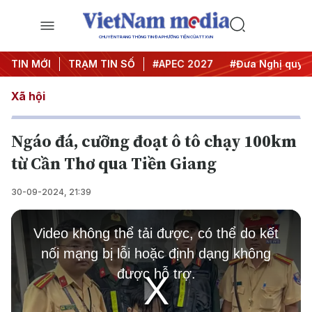
CHUYÊN TRANG THÔNG TIN ĐA PHƯƠNG TIỆN CỦA TTXVN
TIN MỚI
#Hội nghị Trung ương 3
TRẠM TIN SỐ
#APEC 2027
#Đưa Nghị quyết 
Xã hội
Ngáo đá, cưỡng đoạt ô tô chạy 100km
từ Cần Thơ qua Tiền Giang
30-09-2024, 21:39
This
is
Video không thể tải được, có thể do kết
a
modal
nối mạng bị lỗi hoặc định dạng không
window.
được hỗ trợ.