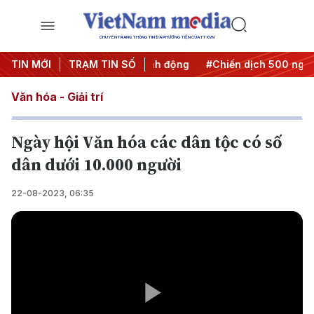
CHUYÊN TRANG THÔNG TIN ĐA PHƯƠNG TIỆN CỦA TTXVN
#Đưa Nghị quyết thành hành động
TIN MỚI
TRẠM TIN SỐ
#Chiến dịch 500 ngày đê
Văn hóa - Giải trí
Ngày hội Văn hóa các dân tộc có số
dân dưới 10.000 người
22-08-2023, 06:35