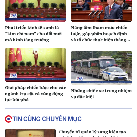
Phát triển kinh tế xanh là
Nâng tầm tham mưu chiến
“kim chỉ nam” cho đổi mới
lược, góp phần hoạch định
mô hình tăng trưởng
và tổ chức thực hiện thắng
lợi những quyết sách lớn của
Đảng
Giải pháp chiến lược cho các
Những chiếc xe trong nhiệm
ngành trụ cột và vùng động
vụ đặc biệt
lực bứt phá
TIN CÙNG CHUYÊN MỤC
Chuyển từ quản lý sang kiến tạo