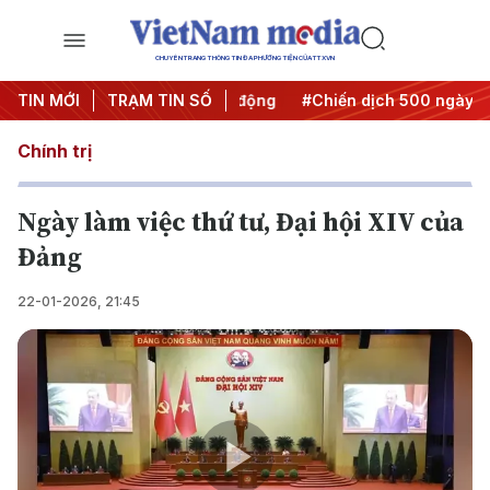
CHUYÊN TRANG THÔNG TIN ĐA PHƯƠNG TIỆN CỦA TTXVN
ưa Nghị quyết thành hành động
TIN MỚI
TRẠM TIN SỐ
#Chiến dịch 500 ngày đêm
Chính trị
Ngày làm việc thứ tư, Đại hội XIV của
Đảng
22-01-2026, 21:45