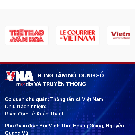
TRUNG TÂM NỘI DUNG SỐ
VÀ TRUYỀN THÔNG
Cơ quan chủ quản: Thông tấn xã Việt Nam
Chịu trách nhiệm:
Giám đốc: Lê Xuân Thành
Phó Giám đốc: Bùi Minh Thu, Hoàng Giang, Nguyễn
Quang Vũ