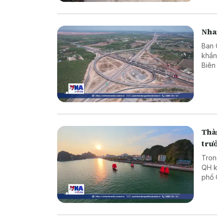
Nha
Ban 
khẩn
Biên
đưa 
Thàn
trư
Tron
QH k
phố 
Báo 
Ninh