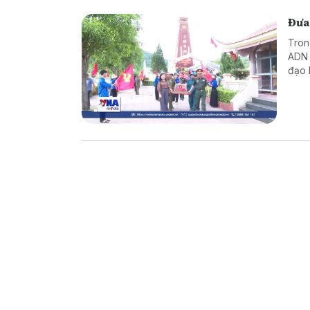
Đưa
Tron
ADN v
đạo 
và tr