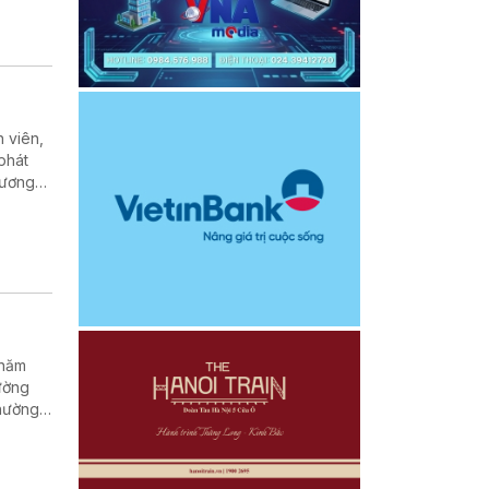
doanh
 viên,
phát
 lương
gành
 năm
ường
thường