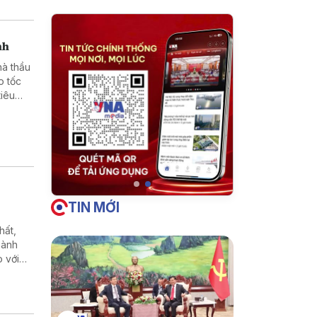
nh
hà thầu
o tốc
iêu
TIN MỚI
hất,
hành
 với
 Quảng