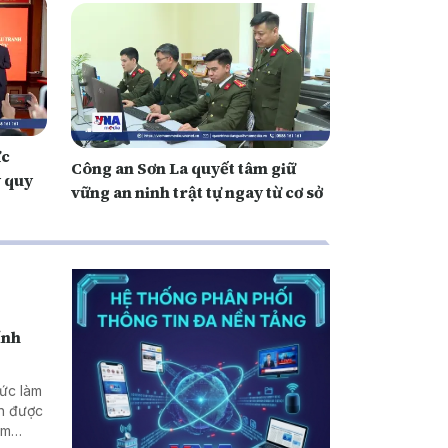
ực
Công an Sơn La quyết tâm giữ
y quy
vững an ninh trật tự ngay từ cơ sở
ính
hức làm
nh được
ằm