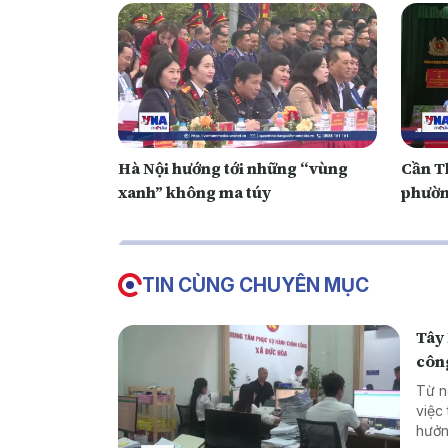
Hà Nội hướng tới những “vùng
Cần T
xanh” không ma túy
phườn
TIN CÙNG CHUYÊN MỤC
Tây 
côn
Từ n
việc
hưởn