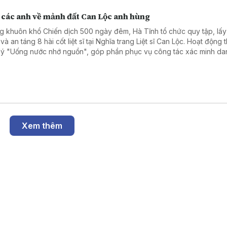
 các anh về mảnh đất Can Lộc anh hùng
g khuôn khổ Chiến dịch 500 ngày đêm, Hà Tĩnh tổ chức quy tập, lấ
à an táng 8 hài cốt liệt sĩ tại Nghĩa trang Liệt sĩ Can Lộc. Hoạt động 
lý "Uống nước nhớ nguồn", góp phần phục vụ công tác xác minh dan
i ân các anh hùng liệt sĩ đã hy sinh vì Tổ quốc.
Xem thêm