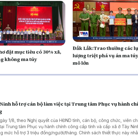
Đắk Lắk:Trao thưởng các l
hơ đặt mục tiêu có 30% xã,
lượng triệt phá vụ án ma tú
g không ma túy
mô lớn
Ninh hỗ trợ cán bộ làm việc tại Trung tâm Phục vụ hành ch
g
gày 1/8, theo Nghị quyết của HĐND tỉnh, cán bộ, công chức, viên c
 tại Trung tâm Phục vụ hành chính công cấp tỉnh và cấp xã ở Tây Ni
g mức hỗ trợ 3 triệu đồng/người/tháng. Chính sách thiết thực này nh