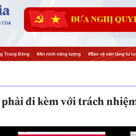
N CỦA
#An ninh năng lượng
#Bảo vệ nền tảng tư tưởng của Đảng
 phải đi kèm với trách nhiệ