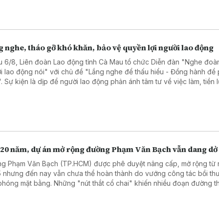
 viên đội ngũ nhân sự, nâng cao chất lượng phục vụ người dân và 
ệp.
 nghe, tháo gỡ khó khăn, bảo vệ quyền lợi người lao động
u 6/8, Liên đoàn Lao động tỉnh Cà Mau tổ chức Diễn đàn "Nghe đoàn
i lao động nói" với chủ đề "Lắng nghe để thấu hiểu - Đồng hành để 
n". Sự kiện là dịp để người lao động phản ánh tâm tư về việc làm, tiền
ình trạng nợ đọng bảo hiểm xã hội, qua đó lãnh đạo tỉnh và các sở n
tiếp đối thoại, tháo gỡ khó khăn.
 20 năm, dự án mở rộng đường Phạm Văn Bạch vẫn dang dở
g Phạm Văn Bạch (TP.HCM) được phê duyệt nâng cấp, mở rộng từ
 nhưng đến nay vẫn chưa thể hoàn thành do vướng công tác bồi th
 phóng mặt bằng. Những "nút thắt cổ chai" khiến nhiều đoạn đường 
n ùn tắc giao thông vào giờ cao điểm.