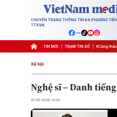
CHUYÊN TRANG THÔNG TIN ĐA PHƯƠNG TIỆ
TTXVN
gày đêm
#Chống khai thác IUU
TIN MỚI
TRẠM TIN SỐ
#Căng thẳng Trung Đông
Xã hội
Nghệ sĩ – Danh tiếng
15-05-2026, 13:53