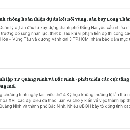
nh chóng hoàn thiện dự án kết nối vùng, sân bay Long Thà
Quản lý dự án đầu tư xây dựng thành phố Đồng Nai yêu cầu nhiều n
 trương bổ sung nhân lực, thiết bị sau khi vi phạm tiến độ thi công ca
 Hòa – Vũng Tàu và đường Vành đai 3 TP.HCM, nhằm bảo đảm mục t
cả hai dự án vào khai thác trong tháng 9/2026.
h lập TP Quảng Ninh và Bắc Ninh - phát triển các cực tăng
ởng mới
g chương trình ngày làm việc thứ 4 Kỳ họp không thường lệ lần thứ n
hóa XVI, các đại biểu đã thảo luận và cho ý kiến về việc thành lập t
Quảng Ninh và thành phố Bắc Ninh. Nhiều ĐBQH bày tỏ đồng tình cao
cáo thẩm tra cũng như Tờ trình của Chính phủ đề xuất thành lập TP
 từ 1/9, thành lập TP Bắc Ninh từ 20/9.