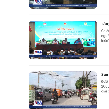
động
nghi
Lắng
Chiề
ngườ
triể
và t
trực 
Sau
Đườn
2005
giải
xuyê