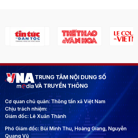
TRUNG TÂM NỘI DUNG SỐ
VÀ TRUYỀN THÔNG
Cơ quan chủ quản: Thông tấn xã Việt Nam
Chịu trách nhiệm:
Giám đốc: Lê Xuân Thành
Phó Giám đốc: Bùi Minh Thu, Hoàng Giang, Nguyễn
Quang Vũ