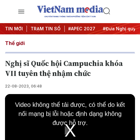
CHUYÊN TRANG THÔNG TIN ĐA PHƯƠNG TIỆN CỦA TTXVN
#Hội nghị Trung ương 3
TIN MỚI
TRẠM TIN SỐ
#APEC 2027
#Đưa Nghị quyết t
Thế giới
Nghị sĩ Quốc hội Campuchia khóa
VII tuyên thệ nhậm chức
22-08-2023, 06:48
This
is
Video không thể tải được, có thể do kết
a
modal
nối mạng bị lỗi hoặc định dạng không
window.
được hỗ trợ.