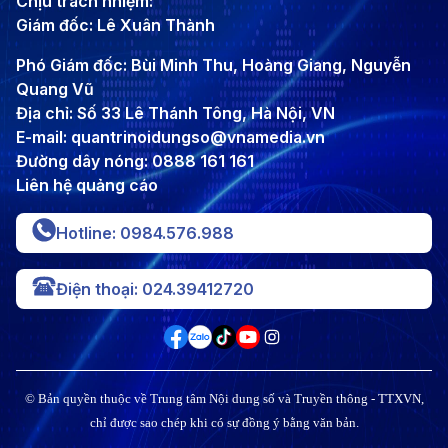
Chịu trách nhiệm:
Giám đốc: Lê Xuân Thành
Phó Giám đốc: Bùi Minh Thu, Hoàng Giang, Nguyễn
Quang Vũ
Địa chỉ: Số 33 Lê Thánh Tông, Hà Nội, VN
E-mail: quantrinoidungso@vnamedia.vn
Đường dây nóng: 0888 161 161
Liên hệ quảng cáo
Hotline: 0984.576.988
Điện thoại: 024.39412720
© Bản quyền thuộc về Trung tâm Nội dung số và Truyền thông - TTXVN,
chỉ được sao chép khi có sự đồng ý bằng văn bản.