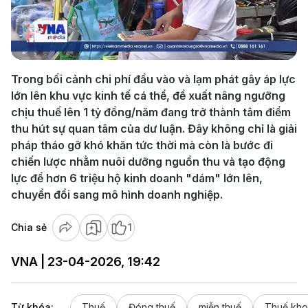
Play
Video
Trong bối cảnh chi phí đầu vào và lạm phát gây áp lực
lớn lên khu vực kinh tế cá thể, đề xuất nâng ngưỡng
chịu thuế lên 1 tỷ đồng/năm đang trở thành tâm điểm
thu hút sự quan tâm của dư luận. Đây không chỉ là giải
pháp tháo gỡ khó khăn tức thời mà còn là bước đi
chiến lược nhằm nuôi dưỡng nguồn thu và tạo động
lực để hơn 6 triệu hộ kinh doanh "dám" lớn lên,
chuyển đổi sang mô hình doanh nghiệp.
Chia sẻ
1
VNA | 23-04-2026, 19:42
Từ khóa:
Thuế
Đóng thuế
miễn thuế
Thuế kh