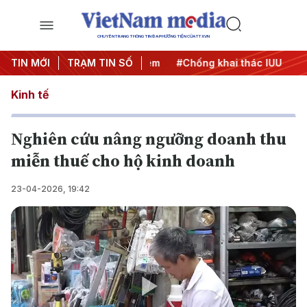
CHUYÊN TRANG THÔNG TIN ĐA PHƯƠNG TIỆN CỦA TTXVN
TIN MỚI
#Chiến dịch 500 ngày đêm
TRẠM TIN SỐ
#Chống khai thác IUU
#Căn
Kinh tế
Nghiên cứu nâng ngưỡng doanh thu
miễn thuế cho hộ kinh doanh
23-04-2026, 19:42