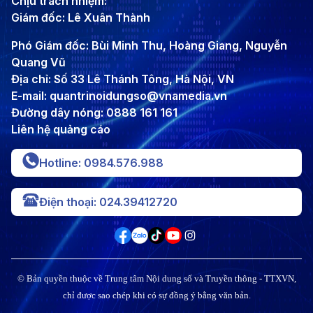
Chịu trách nhiệm:
Giám đốc: Lê Xuân Thành
Phó Giám đốc: Bùi Minh Thu, Hoàng Giang, Nguyễn
Quang Vũ
Địa chỉ: Số 33 Lê Thánh Tông, Hà Nội, VN
E-mail: quantrinoidungso@vnamedia.vn
Đường dây nóng: 0888 161 161
Liên hệ quảng cáo
Hotline: 0984.576.988
Điện thoại: 024.39412720
© Bản quyền thuộc về Trung tâm Nội dung số và Truyền thông - TTXVN,
chỉ được sao chép khi có sự đồng ý bằng văn bản.