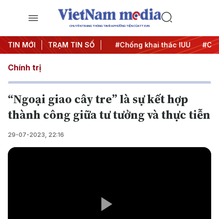
CHUYÊN TRANG THÔNG TIN ĐA PHƯƠNG TIỆN CỦA TTXVN
#Chiến dịch 500 ngày đêm
TIN MỚI
TRẠM TIN SỐ
#Chống khai thác IUU
#Căng
Chính trị
“Ngoại giao cây tre” là sự kết hợp
thành công giữa tư tưởng và thực tiễn
29-07-2023, 22:16