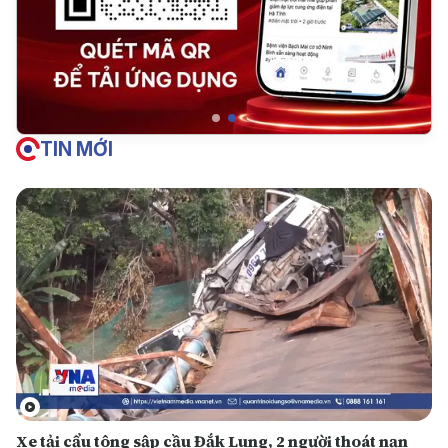
TIN MỚI
Xe tải cẩu tông sập cầu Đắk Lung, 2 người thoát nạn